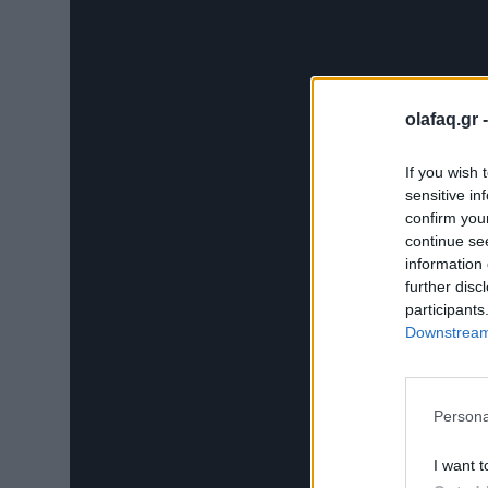
olafaq.gr 
If you wish 
sensitive in
confirm you
continue se
information 
further disc
participants
Downstream 
Persona
I want t