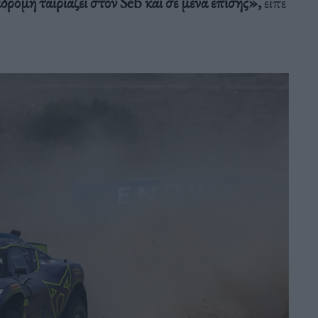
ιαδρομή ταιριάζει στον
Seb
και σε μένα επίσης»,
είπε