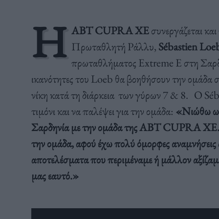
Η
ABT CUPRA XE
συνεργάζεται και
Πρωταθλητή Ράλλυ,
Sébastien Loeb
πρωταθλήματος Extreme E στη Σαρδην
ικανότητες του Loeb θα βοηθήσουν την ομάδα σε
νίκη κατά τη διάρκεια των γύρων 7 & 8. O Séb
τιμόνι και να παλέψει για την ομάδα:
«Νιώθω ωρ
Σαρδηνία με την ομάδα της
ABT
CUPRA
XE
την ομάδα, αφού έχω πολύ όμορφες αναμνήσεις α
αποτελέσματα που περιμέναμε ή μάλλον αξίζαμ
μας εαυτό.»