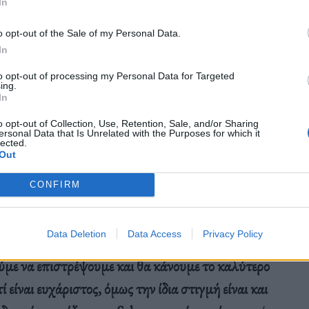
In
o opt-out of the Sale of my Personal Data.
In
to opt-out of processing my Personal Data for Targeted
ing.
In
o opt-out of Collection, Use, Retention, Sale, and/or Sharing
ersonal Data that Is Unrelated with the Purposes for which it
lected.
η οποία φέρνει στη γραμμή εκκίνησης την εμπειρία
Out
αι τους αγώνες Extreme E, στηρίζοντας τη
CONFIRM
«Είμαι πολύ ενθουσιασμένη που επιστρέφω στη
οηγούμενη φορά δώσαμε σκληρή μάχη αλλά κάποια
Data Deletion
Data Access
Privacy Policy
με τη θέση στη γραμμή εκκίνησης στάθηκαν αιτία
με να επιστρέψουμε και θα κάνουμε το καλύτερο
είναι ευχάριστος, όμως την ίδια στιγμή είναι και