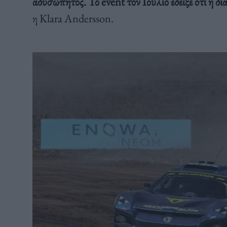
αδυσώπητος. Το
event
τον Ιούλιο έδειξε ότι η δ
η Klara Andersson.