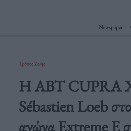
Μετάβαση
στο
περιεχόμενο
Newspaper
Τρόπος Ζωής
Η ABT CUPRA XE
Sébastien Loeb στο
αγώνα Extreme E σ