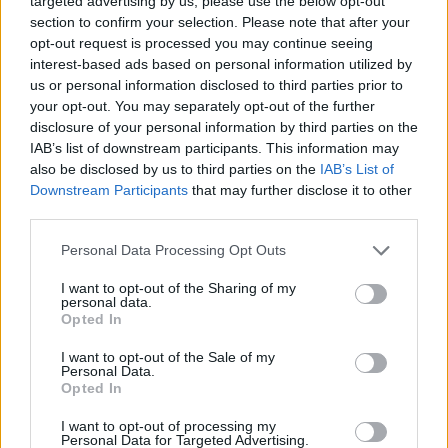
targeted advertising by us, please use the below opt-out
κανονικό αυτοκίνητο, είναι αρκετά προφανές ότι η
section to confirm your selection. Please note that after your
Citroen ξόδεψε πολύ χρόνο για το σχεδιασμό της
opt-out request is processed you may continue seeing
interest-based ads based on personal information utilized by
προκειμένου να την κάνει όσο το δυνατόν πιο
us or personal information disclosed to third parties prior to
your opt-out. You may separately opt-out of the further
ευρύχωρη και πρακτική. Το Ami στερείται σαφώς
disclosure of your personal information by third parties on the
οποιουδήποτε φανταχτερού χαρακτηριστικού, αλλά
IAB’s list of downstream participants. This information may
also be disclosed by us to third parties on the
IAB’s List of
φαίνεται μοντέρνο και χαριτωμένο. Το ταμπλό είναι
Downstream Participants
that may further disclose it to other
ένα απλό κομμάτι πλαστικού, αλλά το επάνω
third parties.
τμήμα σχεδιάστηκε ως αποθηκευτικός χώρος για
Personal Data Processing Opt Outs
μικροαντικείμενα.
Δεν υπάρχει πίνακας οργάνων και
I want to opt-out of the Sharing of my
personal data.
οθόνη infotainment
, αλλά μία θήκη που είναι
Opted In
προσαρτημένη στην κολόνα του τιμονιού και
I want to opt-out of the Sale of my
σχεδιάστηκε για να χωράει ένα smartphone. Μέσω
Personal Data.
Opted In
της εφαρμογής My Citroen και το DAT@MI
I want to opt-out of processing my
μπορείτε να χρησιμοποιείτε το smartphone ως
Personal Data for Targeted Advertising.