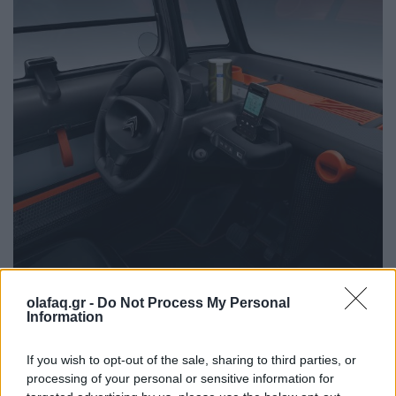
olafaq.gr -
Do Not Process My Personal
Με μήκος μόλις 95 ίντσες, το Ami δεν προσφέρει
Information
πολύ χώρο στο εσωτερικό της καμπίνας. Αλλά ενώ
If you wish to opt-out of the sale, sharing to third parties, or
η διθέσια καμπίνα είναι στενή σε σύγκριση με ένα
processing of your personal or sensitive information for