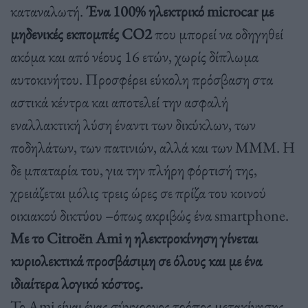
καταναλωτή.
Ένα 100% ηλεκτρικό microcar με
μηδενικές εκπομπές CO2
που μπορεί να οδηγηθεί
ακόμα και από νέους 16 ετών, χωρίς δίπλωμα
αυτοκινήτου. Προσφέρει εύκολη πρόσβαση στα
αστικά κέντρα και αποτελεί την ασφαλή
εναλλακτική λύση έναντι των δικύκλων, των
ποδηλάτων, των πατινιών, αλλά και των ΜΜΜ. Η
δε μπαταρία του, για την πλήρη φόρτισή της,
χρειάζεται μόλις τρεις ώρες σε πρίζα του κοινού
οικιακού δικτύου –όπως ακριβώς ένα smartphone.
Με το Citroën Ami η ηλεκτροκίνηση γίνεται
κυριολεκτικά προσβάσιμη σε όλους και με ένα
ιδιαίτερα λογικό κόστος.
Το Ami είναι ένας σύγχρονος τρόπος μετακίνησης.