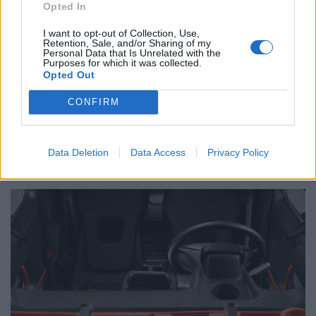
Opted In
ταμπλό για πλοήγηση και ψυχαγωγία. Υπάρχει μια
I want to opt-out of Collection, Use,
μικρή οθόνη πίσω από το τιμόνι, αλλά εμφανίζει
Retention, Sale, and/or Sharing of my
Personal Data that Is Unrelated with the
μόνο βασικές πληροφορίες σχετικά με το σύστημα
Purposes for which it was collected.
Opted Out
κίνησης του Ami.Το Citroen Ami είναι προφανώς
CONFIRM
πολύ μικρό για τις περισσότερες ανάγκες ενός
οδηγού.
Data Deletion
Data Access
Privacy Policy