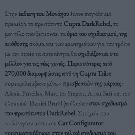
Στην
έκθεση του Μονάχου
έκανε παγκόσμια
πρεμιέρα το πρωτότυπο
Cupra DarkRebel,
το
μοντέλο που ξεπερνάει τα
όρια του σχεδιασμού, της
απόδοσης
ακόμα και των ερωτημάτων για τον τρόπο
με τον οποίο τα αυτοκίνητα θα
σχεδιάζονται στο
μέλλον για τις νέες γενιές.
Περισσότερες από
270,000 διαμορφώσεις από τη Cupra Tribe
συμπεριλαμβανομένων
πρεσβευτών της μάρκας:
Alexia Putellas, Marc ter Stegen, Ansu Fati και του
ηθοποιού Daniel Bruhl βοήθησαν
στον σχεδιασμό
του πρωτότυπου DarkRebel.
Στοιχεία που
επελέγησαν μέσω του
Car Configurator
χρησιμοποιήθηκαν στον τελικό σχεδιασμό του