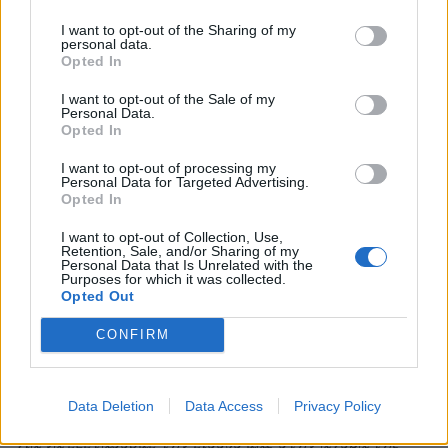
I want to opt-out of the Sharing of my
personal data.
Opted In
Σύμφωνα με τις δηλώσεις του Jorge Diez, Design
I want to opt-out of the Sale of my
Director της εταιρίας
: «
Το DarkRebel αποτελεί
Personal Data.
Opted In
την απόλυτη έκφραση του DNA της CUPRA.
I want to opt-out of processing my
Είναι ένα αυτοκίνητο που έχει σκοπό να ενισχύσει τα
Personal Data for Targeted Advertising.
Opted In
αισθήματά σας
.»
Κατά τη διάρκεια της έκθεσης ο
Wayne Griffiths επιβεβαίωσε ότι η Cupra
σχεδιάζει
I want to opt-out of Collection, Use,
Retention, Sale, and/or Sharing of my
Personal Data that Is Unrelated with the
το επόμενο βήμα της, που δεν είναι άλλο από την
Purposes for which it was collected.
Opted Out
παγκοσμιοποίησή της, ακολουθώντας το περσινό
CONFIRM
επιτυχημένο λανσάρισμα της μάρκας στην
Αυστραλία. «
Φιλοδοξία της CUPRA είναι να γίνει
μία παγκόσμια μάρκα και δουλεύουμε πάνω σε αυτό
Data Deletion
Data Access
Privacy Policy
για να εξετάσουμε την είσοδό μας στην αγορά της