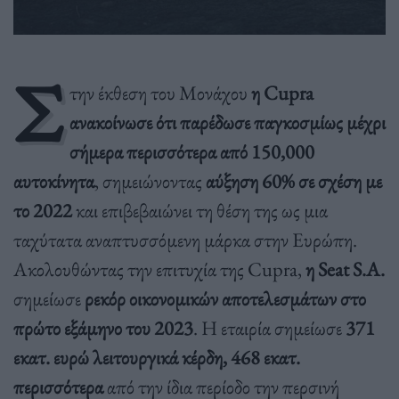
Σ
την έκθεση του Μονάχου
η Cupra
ανακοίνωσε ότι παρέδωσε παγκοσμίως μέχρι
σήμερα περισσότερα από 150,000
αυτοκίνητα
, σημειώνοντας
αύξηση 60% σε σχέση με
το 2022
και επιβεβαιώνει τη θέση της ως μια
ταχύτατα αναπτυσσόμενη μάρκα στην Ευρώπη.
Ακολουθώντας την επιτυχία της Cupra,
η Seat S.A.
σημείωσε
ρεκόρ οικονομικών αποτελεσμάτων στο
πρώτο εξάμηνο του 2023
. Η εταιρία σημείωσε
371
εκατ. ευρώ λειτουργικά κέρδη, 468 εκατ.
περισσότερα
από την ίδια περίοδο την περσινή