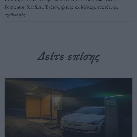
Formentor
,
Seat S.A.
,
Έκθεση
,
ηλεκτρικό
,
Μόναχο
,
πρωτότυπο
,
σχεδιασμός
.
Δείτε επίσης