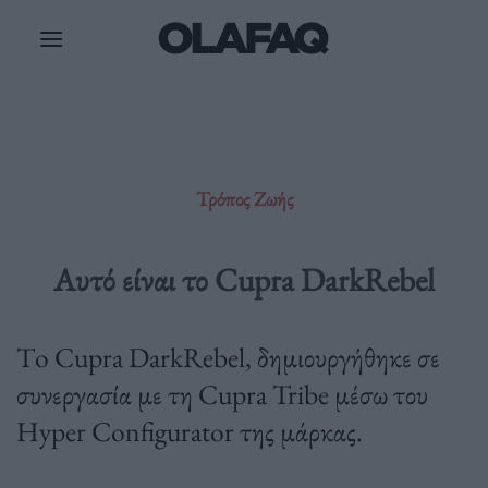
Μετάβαση
στο
περιεχόμενο
Τρόπος Ζωής
Αυτό είναι το Cupra DarkRebel
Τo Cupra DarkRebel, δημιουργήθηκε σε
συνεργασία με τη Cupra Tribe μέσω του
Hyper Configurator της μάρκας.