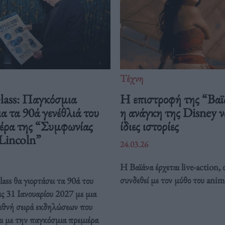
Τέχνη
Glass: Παγκόσμια
Η επιστροφή της “Βαϊ
ια τα 90ά γενέθλιά του
η ανάγκη της Disney να
ιέρα της “Συμφωνίας
ίδιες ιστορίες
 Lincoln”
24.03.26
Η Βαϊάνα έρχεται live-action, 
συνδεθεί με τον μύθο του anim
ass θα γιορτάσει τα 90ά του
ις 31 Ιανουαρίου 2027 με μια
ιεθνή σειρά εκδηλώσεων που
ι με την παγκόσμια πρεμιέρα