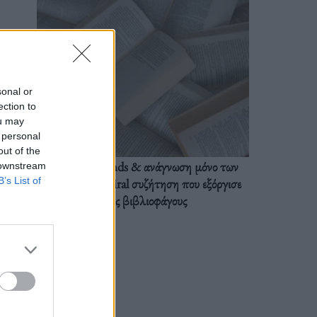
sonal or
ection to
ou may
 personal
out of the
BookTok trends & ανάγνωση μόνο των
 downstream
B’s List of
διαλόγων: Η viral συζήτηση που εξόργισε
τους βιβλιοφάγους