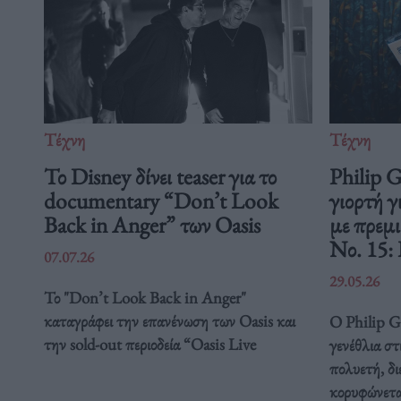
Τέχνη
Τέχνη
Το Disney δίνει teaser για το
Philip 
documentary “Don’t Look
γιορτή γ
Back in Anger” των Oasis
με πρεμ
Νο. 15:
07.07.26
29.05.26
Το "Don’t Look Back in Anger"
καταγράφει την επανένωση των Oasis και
Ο Philip Gl
την sold-out περιοδεία “Oasis Live
γενέθλια στ
πολυετή, δ
κορυφώνετα