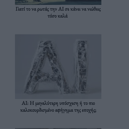
Γιατί το να ρωτάς την AI σε κάνει να νιώθεις
τόσο καλά
AI: Η μεγαλύτερη υπόσχεση ή το πιο
καλοκουρδισμένο αφήγημα της εποχής;