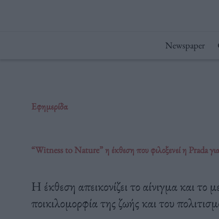
Μετάβαση
στο
περιεχόμενο
Newspaper
Εφημερίδα
“Witness to Nature” η έκθεση που φιλοξενεί η Prada γι
Η έκθεση απεικονίζει το αίνιγμα και το
ποικιλομορφία της ζωής και του πολιτισμ