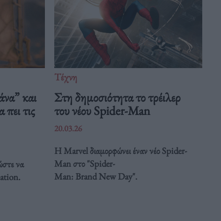
Τέχνη
άνα” και
Στη δημοσιότητα το τρέιλερ
 πει τις
του νέου Spider-Man
20.03.26
Η Marvel διαμορφώνει έναν νέο Spider-
Man στο "Spider-
ώστε να
Man: Brand New Day".
ation.