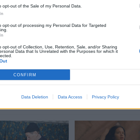
o opt-out of the Sale of my Personal Data.
περισσότερα
→
In
to opt-out of processing my Personal Data for Targeted
ing.
In
o opt-out of Collection, Use, Retention, Sale, and/or Sharing
 Nature Prada
,
Witness to Nature έκθεση
,
Witness to Nature φύση
ersonal Data that Is Unrelated with the Purposes for which it
lected.
Out
CONFIRM
Δείτε επίσης
Data Deletion
Data Access
Privacy Policy