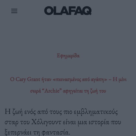
Μετάβαση
στο
περιεχόμενο
Εφημερίδα
Ο Cary Grant ήταν «πεινασμένος από αγάπη» – Η μίνι
σειρά “Archie” αφηγείται τη ζωή του
Η ζωή ενός από τους πιο εμβληματικούς
σταρ του Χόλιγουντ είναι μια ιστορία που
ξεπερνάει τη φαντασία.