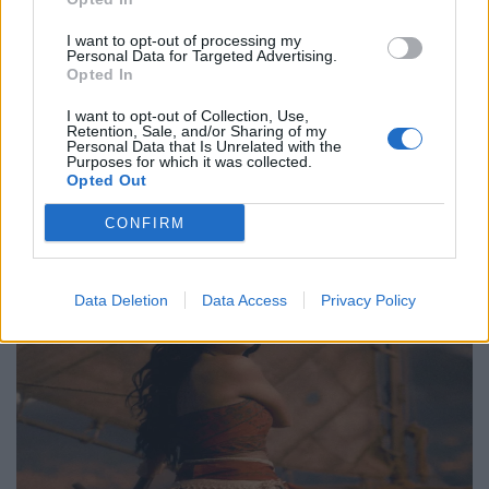
γενέθλιά του με πρεμιέρα της “Συμφωνίας
Νο. 15: Lincoln”
I want to opt-out of processing my
Personal Data for Targeted Advertising.
29.05.26
Opted In
Ο Philip Glass θα γιορτάσει τα 90ά του γενέθλια στις 31
I want to opt-out of Collection, Use,
Retention, Sale, and/or Sharing of my
Ιανουαρίου 2027 με μια πολυετή, διεθνή σειρά εκδηλώσεων
Personal Data that Is Unrelated with the
Purposes for which it was collected.
που κορυφώνεται με την παγκόσμια πρεμιέρα της "Συμφωνίας
Opted Out
Νο. 15: Lincoln" και επετειακά
CONFIRM
Data Deletion
Data Access
Privacy Policy