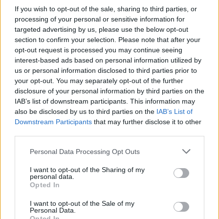
07.07.26
If you wish to opt-out of the sale, sharing to third parties, or
processing of your personal or sensitive information for
Το "Don’t Look Back in Anger" καταγράφει την επανένωση
targeted advertising by us, please use the below opt-out
section to confirm your selection. Please note that after your
των Oasis και την sold-out περιοδεία “Oasis Live
opt-out request is processed you may continue seeing
interest-based ads based on personal information utilized by
us or personal information disclosed to third parties prior to
your opt-out. You may separately opt-out of the further
disclosure of your personal information by third parties on the
IAB’s list of downstream participants. This information may
also be disclosed by us to third parties on the
IAB’s List of
Downstream Participants
that may further disclose it to other
third parties.
Personal Data Processing Opt Outs
I want to opt-out of the Sharing of my
personal data.
Opted In
Τέχνη
Philip Glass: Παγκόσμια γιορτή για τα 90ά
I want to opt-out of the Sale of my
Personal Data.
Opted In