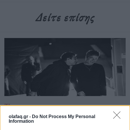
Δείτε επίσης
Τέχνη
Το Disney δίνει teaser για το documentary
olafaq.gr -
Do Not Process My Personal
Information
“Don’t Look Back in Anger” των Oasis