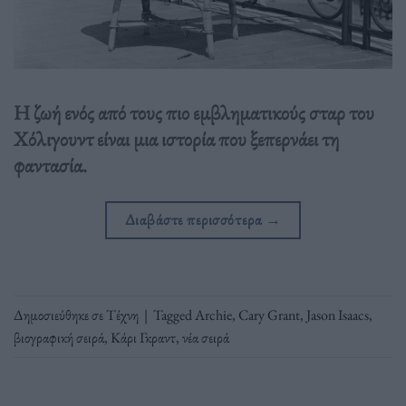
Η ζωή ενός από τους πιο εμβληματικούς σταρ του
Χόλιγουντ είναι μια ιστορία που ξεπερνάει τη
φαντασία.
Διαβάστε περισσότερα
→
Δημοσιεύθηκε σε
Τέχνη
|
Tagged
Archie
,
Cary Grant
,
Jason Isaacs
,
βιογραφική σειρά
,
Κάρι Γκραντ
,
νέα σειρά