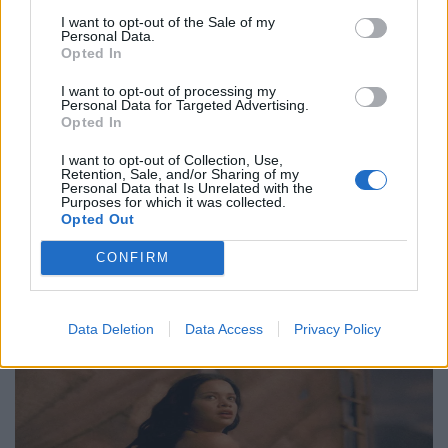
I want to opt-out of the Sale of my
Personal Data.
Τέχνη
Opted In
Philip Glass: Παγκόσμια γιορτή για τα 90ά
I want to opt-out of processing my
γενέθλιά του με πρεμιέρα της “Συμφωνίας
Personal Data for Targeted Advertising.
Opted In
Νο. 15: Lincoln”
I want to opt-out of Collection, Use,
29.05.26
Retention, Sale, and/or Sharing of my
Personal Data that Is Unrelated with the
Purposes for which it was collected.
Ο Philip Glass θα γιορτάσει τα 90ά του γενέθλια στις 31
Opted Out
Ιανουαρίου 2027 με μια πολυετή, διεθνή σειρά εκδηλώσεων
CONFIRM
που κορυφώνεται με την παγκόσμια πρεμιέρα της "Συμφωνίας
Νο. 15: Lincoln" και επετειακά
Data Deletion
Data Access
Privacy Policy