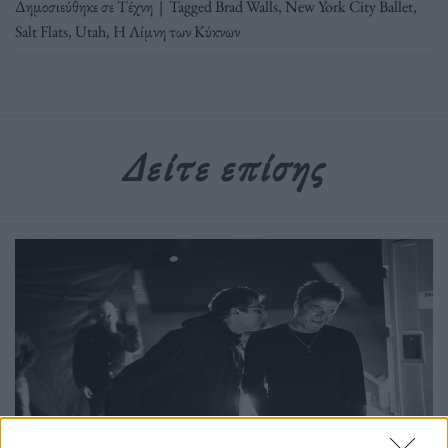
Δημοσιεύθηκε σε
Τέχνη
|
Tagged
Brad Walls
,
New York City Ballet
,
Salt Flats
,
Utah
,
Η Λίμνη των Κύκνων
Δείτε επίσης