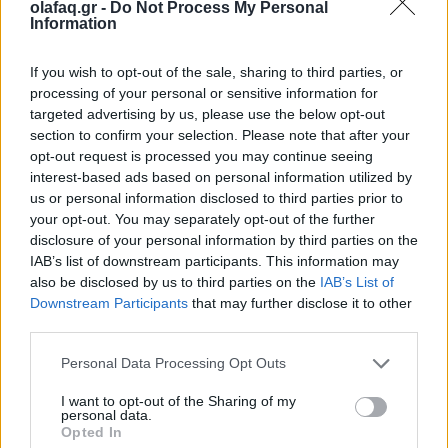
olafaq.gr -
Do Not Process My Personal
Τέχνη
Information
Το Disney δίνει teaser για το documentary
If you wish to opt-out of the sale, sharing to third parties, or
“Don’t Look Back in Anger” των Oasis
processing of your personal or sensitive information for
targeted advertising by us, please use the below opt-out
07.07.26
section to confirm your selection. Please note that after your
opt-out request is processed you may continue seeing
Το "Don’t Look Back in Anger" καταγράφει την επανένωση
interest-based ads based on personal information utilized by
των Oasis και την sold-out περιοδεία “Oasis Live
us or personal information disclosed to third parties prior to
your opt-out. You may separately opt-out of the further
disclosure of your personal information by third parties on the
IAB’s list of downstream participants. This information may
also be disclosed by us to third parties on the
IAB’s List of
Downstream Participants
that may further disclose it to other
third parties.
Personal Data Processing Opt Outs
I want to opt-out of the Sharing of my
personal data.
Opted In