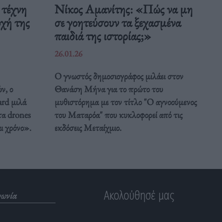
 τέχνη
Νίκος Αμανίτης: «Πώς να μη
οχή της
σε γοητεύσουν τα ξεχασμένα
παιδιά της ιστορίας;»
26.01.26
Ο γνωστός δημοσιογράφος μιλάει στον
ν, ο
Θανάση Μήνα για το πρώτο του
rd μιλά
μυθιστόρημα με τον τίτλο "Ο αγνοούμενος
α drones
του Ματαρόα" που κυκλοφορεί από τις
αι χρόνο».
εκδόσεις Μεταίχμιο.
Ακολούθησέ μας
νωνία