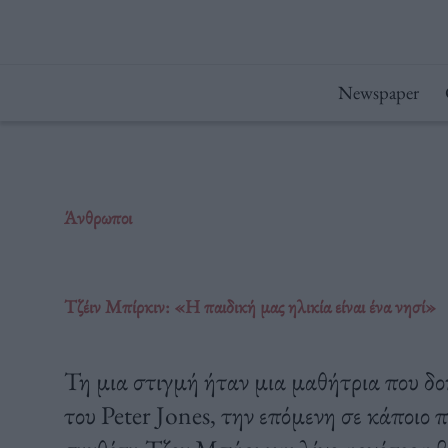
Μετάβαση
στο
περιεχόμενο
Newspaper
Άνθρωποι
Τζέιν Μπίρκιν: «Η παιδική μας ηλικία είναι ένα νησί»
Τη μια στιγμή ήταν μια μαθήτρια που δο
του Peter Jones, την επόμενη σε κάποιο