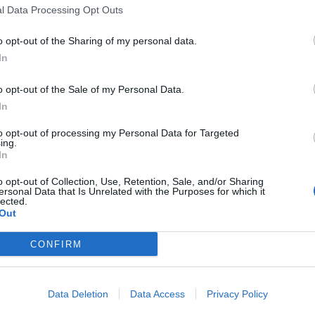
οκίμαζε μάσκαρα στις γυναικείες
l Data Processing Opt Outs
νη σε κάποιο πάρτι του Ρομάν Πολάνσκι
o opt-out of the Sharing of my personal data.
ίγο αργότερα βρέθηκε στην αγκαλιά μιας
In
 τον αείμνηστο Σερζ Γκενσμπούρ. Μετά
o opt-out of the Sale of my Personal Data.
 κινηματογραφικές παραγωγές, αυτά είναι
In
 προσωπικής εμπειρίας που αφήνει
to opt-out of processing my Personal Data for Targeted
ing.
In
o opt-out of Collection, Use, Retention, Sale, and/or Sharing
ersonal Data that Is Unrelated with the Purposes for which it
lected.
περισσότερα
→
Out
CONFIRM
Data Deletion
Data Access
Privacy Policy
ed
Ηθοποιός
,
Θανάσης Λάλας
,
Σερζ Γκενσμπούρ
,
Συνέντευξη
,
Τζέιν