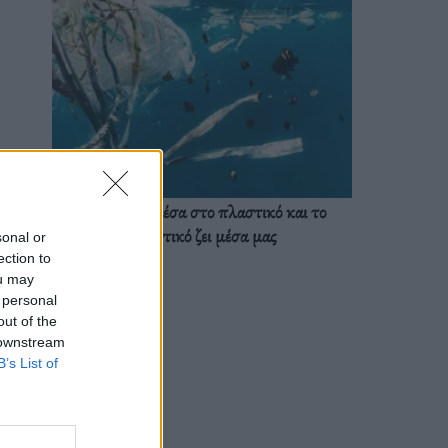
Ζούμε ήδη μέσα στο πλαστικό και το
πλαστικό ζει μέσα μας
sonal or
ection to
ou may
 personal
out of the
 downstream
B’s List of