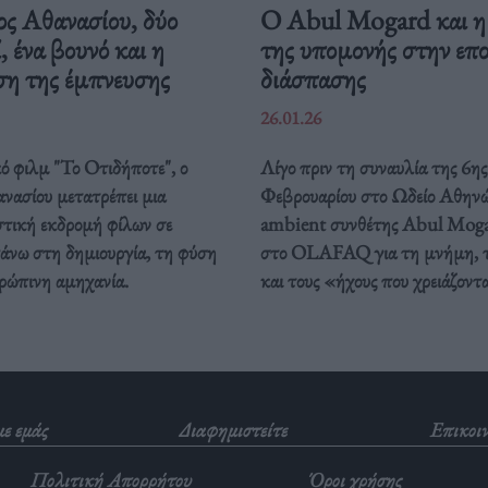
ος Αθανασίου, δύο
Ο Abul Mogard και η
, ένα βουνό και η
της υπομονής στην επ
ση της έμπνευσης
διάσπασης
26.01.26
ό φιλμ "Το Οτιδήποτε", ο
Λίγο πριν τη συναυλία της 6ης
νασίου μετατρέπει μια
Φεβρουαρίου στο Ωδείο Αθηνώ
στική εκδρομή φίλων σε
ambient συνθέτης Abul Moga
άνω στη δημιουργία, τη φύση
στο OLAFAQ για τη μνήμη, τ
θρώπινη αμηχανία.
και τους «ήχους που χρειάζοντ
με εμάς
Διαφημιστείτε
Επικοι
Πολιτική Απορρήτου
Όροι χρήσης