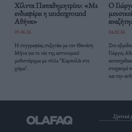
Χίλντα Παπαδημητρίου: «Με
Ο Γιώργ
ενδιαφέρει η underground
μουσικοί
Αθήνα»
αναζήτη
05.06.26
24.02.26
Η συγγραφέας συζητάει με τον Θανάση
Στο υβριδικ
Μήνα για το νέο της αστυνομικό
Γιώργος Αθα
μυθιστόρημα με τίτλο "Κομπολόι στο
αυτοσχεδια
χώμα".
στοχασμό π
και την αν
Σχετικά 