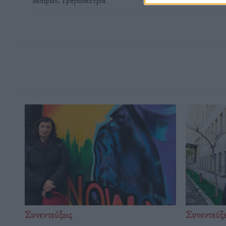
Μπίρκιν
,
Τραγουδίστρια
Συνεντεύξεις
Συνεντεύξε