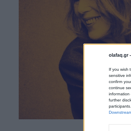
olafaq.gr 
If you wish 
sensitive in
confirm you
continue se
information 
further disc
participants
Downstream 