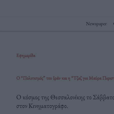
Μετάβαση
στο
περιεχόμενο
Newspaper
Εφημερίδα
Ο “Πολιτισμός” του Ιράν και η “Τζαζ για Μαύρα Περισ
Ο κόσμος της Θεσσαλονίκης το Σάββατο 
στον Κινηματογράφο.