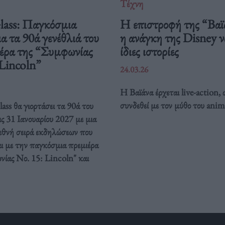
Τέχνη
Glass: Παγκόσμια
Η επιστροφή της “Βαϊ
ια τα 90ά γενέθλιά του
η ανάγκη της Disney να
ιέρα της “Συμφωνίας
ίδιες ιστορίες
 Lincoln”
24.03.26
Η Βαϊάνα έρχεται live-action, 
συνδεθεί με τον μύθο του anim
ass θα γιορτάσει τα 90ά του
ις 31 Ιανουαρίου 2027 με μια
ιεθνή σειρά εκδηλώσεων που
ι με την παγκόσμια πρεμιέρα
νίας Νο. 15: Lincoln" και