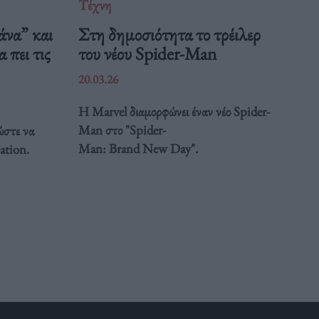
Τέχνη
άνα” και
Στη δημοσιότητα το τρέιλερ
 πει τις
του νέου Spider-Man
20.03.26
Η Marvel διαμορφώνει έναν νέο Spider-
Man στο "Spider-
ώστε να
Man: Brand New Day".
ation.