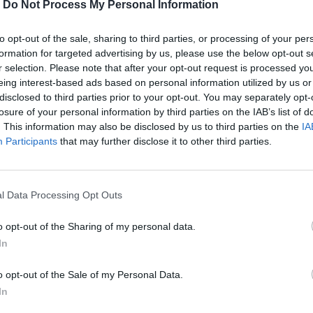
-
Do Not Process My Personal Information
to opt-out of the sale, sharing to third parties, or processing of your per
formation for targeted advertising by us, please use the below opt-out s
r selection. Please note that after your opt-out request is processed y
eing interest-based ads based on personal information utilized by us or
disclosed to third parties prior to your opt-out. You may separately opt-
losure of your personal information by third parties on the IAB’s list of
. This information may also be disclosed by us to third parties on the
IA
Participants
that may further disclose it to other third parties.
 γέμισε τις αίθουσες και βρήκε
l Data Processing Opt Outs
o opt-out of the Sharing of my personal data.
In
περισσότερα
→
o opt-out of the Sale of my Personal Data.
In