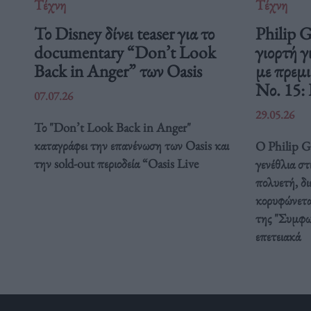
Τέχνη
Τέχνη
Το Disney δίνει teaser για το
Philip 
documentary “Don’t Look
γιορτή γ
Back in Anger” των Oasis
με πρεμ
Νο. 15:
07.07.26
29.05.26
Το "Don’t Look Back in Anger"
καταγράφει την επανένωση των Oasis και
Ο Philip Gl
την sold-out περιοδεία “Oasis Live
γενέθλια στ
πολυετή, δ
κορυφώνετα
της "Συμφω
επετειακά