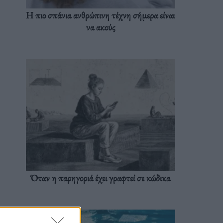
Η πιο σπάνια ανθρώπινη τέχνη σήμερα είναι
να ακούς
Όταν η παρηγοριά έχει γραφτεί σε κώδικα