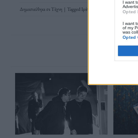
I want 
Advertis
Δημοσιεύθηκε σε
Τέχνη
|
Tagged
Ιράν
,
Ντοκιμαντέρ
,
Σινεμά
,
Τζ
Opted 
I want t
of my P
was col
Opted 