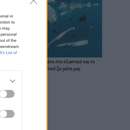
sonal or
ection to
ou may
 personal
out of the
 downstream
B’s List of
Ζούμε ήδη μέσα στο πλαστικό και το
πλαστικό ζει μέσα μας