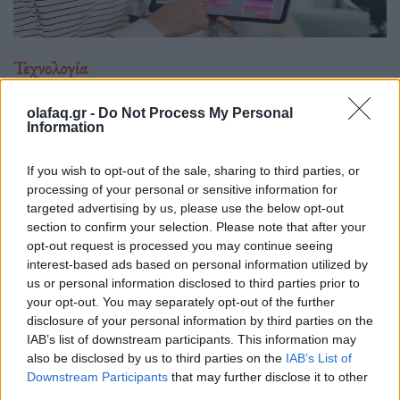
Τεχνολογία
Νέα εφαρμογή AI-συνοδός του Facebook για
olafaq.gr -
Do Not Process My Personal
δημιουργούς περιεχομένου
Information
06.07.26
If you wish to opt-out of the sale, sharing to third parties, or
processing of your personal or sensitive information for
Το Facebook επανασχεδιάζει το Creator Studio ως αυτόνομη
targeted advertising by us, please use the below opt-out
εφαρμογή με AI βοηθό: εξατομικευμένες.
section to confirm your selection. Please note that after your
opt-out request is processed you may continue seeing
interest-based ads based on personal information utilized by
us or personal information disclosed to third parties prior to
your opt-out. You may separately opt-out of the further
disclosure of your personal information by third parties on the
IAB’s list of downstream participants. This information may
also be disclosed by us to third parties on the
IAB’s List of
Downstream Participants
that may further disclose it to other
third parties.