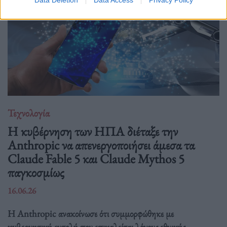
Τεχνολογία
Η κυβέρνηση των ΗΠΑ διέταξε την
Anthropic να απενεργοποιήσει άμεσα τα
Claude Fable 5 και Claude Mythos 5
παγκοσμίως
16.06.26
Η Anthropic ανακοίνωσε ότι συμμορφώθηκε με
κυβερνητική εντολή που επικαλείται λόγους εθνικής