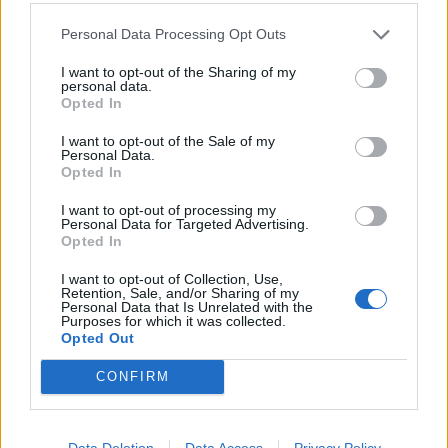
Personal Data Processing Opt Outs
I want to opt-out of the Sharing of my
personal data.
Τεχνολογία
Opted In
Ελληνική τεχνολογία διακρίνεται
I want to opt-out of the Sale of my
παγκοσμίως: Το Brainfood Cloud κατακτά
Personal Data.
Opted In
το Global Impact Award στο World Startup
Fest
I want to opt-out of processing my
Personal Data for Targeted Advertising.
Opted In
30.06.26
I want to opt-out of Collection, Use,
Επιλέχθηκε ανάμεσα σε χιλιάδες συμμετοχές ως μία από τις
Retention, Sale, and/or Sharing of my
Personal Data that Is Unrelated with the
μόλις πέντε startups παγκοσμίως που παρουσίασαν τη λύση
Purposes for which it was collected.
Opted Out
τους στην Κεντρική Σκηνή του We Make Future 2026, μίας
από τις μεγαλύτερες διεθνείς διο
CONFIRM
Data Deletion
Data Access
Privacy Policy