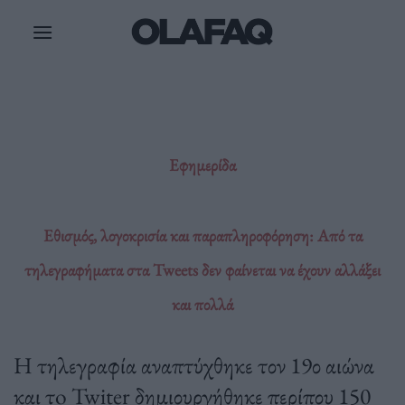
Μετάβαση
στο
περιεχόμενο
Εφημερίδα
Εθισμός, λογοκρισία και παραπληροφόρηση: Από τα
τηλεγραφήματα στα Tweets δεν φαίνεται να έχουν αλλάξει
και πολλά
Η τηλεγραφία αναπτύχθηκε τον 19ο αιώνα
και τo Twiter δημιουργήθηκε περίπου 150