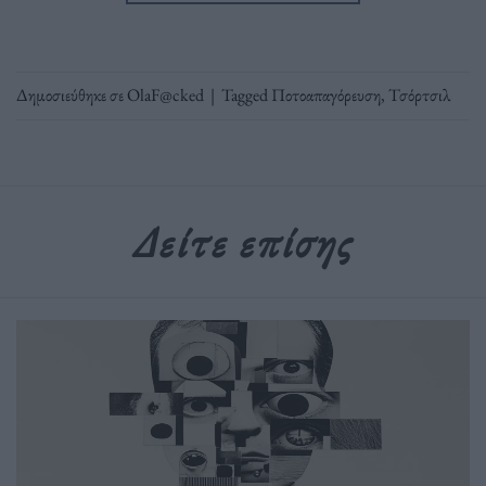
Δημοσιεύθηκε σε
OlaF@cked
|
Tagged
Ποτοαπαγόρευση
,
Τσόρτσιλ
Δείτε επίσης