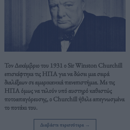
Τον Δεκέμβριο του 1931 ο Sir Winston Churchill
επισκέφτηκε τις ΗΠΑ για να δώσει μια σειρά
διαλέξεων σε αμερικανικά πανεπιστήμια. Με τις
ΗΠΑ όμως να τελούν υπό αυστηρό καθεστώς
ποτοαπαγόρευσης, ο Churchill ήθελε απεγνωσμένα
το ποτάκι του.
Διαβάστε περισσότερα
→