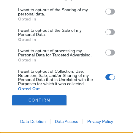
I want to opt-out of the Sharing of my
personal data.
Opted In
I want to opt-out of the Sale of my
Personal Data.
OlaF@cked
Opted In
Χιλιάδες ρομπότ με “μορφή γάτας”
I want to opt-out of processing my
σερβίρουν στα εστιατόρια της Ιαπωνίας
Personal Data for Targeted Advertising.
Opted In
12.03.25
I want to opt-out of Collection, Use,
Retention, Sale, and/or Sharing of my
Καθώς η Ιαπωνία αντιμετωπίζει έλλειψη εργατικού δυναμικού,
Personal Data that Is Unrelated with the
Purposes for which it was collected.
η αγορά ρομπότ εξυπηρέτησης αναμένεται να τριπλασιαστεί
Opted Out
μέσα στα επόμενα πέντε χρόνια.
CONFIRM
Data Deletion
Data Access
Privacy Policy