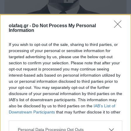
OlaF@cked
olafaq.gr -
Do Not Process My Personal
Information
Το ChatGPT δεν είναι ο ψυχολόγος σου:
Πώς η αποξένωση έγινε προϊόν
If you wish to opt-out of the sale, sharing to third parties, or
processing of your personal or sensitive information for
27.08.25
targeted advertising by us, please use the below opt-out
section to confirm your selection. Please note that after your
Όταν η "Εταιρική Αμερική" μάς έκοψε από τον άνθρωπο,
opt-out request is processed you may continue seeing
αγκαλιάσαμε τα chatbots σαν νέους σωτήρες. Μόνο που αυτά
interest-based ads based on personal information utilized by
δεν θα μας σώσουν ποτέ, απλώς παριστάνουν ότι το κάνουν.
us or personal information disclosed to third parties prior to
your opt-out. You may separately opt-out of the further
disclosure of your personal information by third parties on the
IAB’s list of downstream participants. This information may
also be disclosed by us to third parties on the
IAB’s List of
Downstream Participants
that may further disclose it to other
third parties.
Personal Data Processing Opt Outs