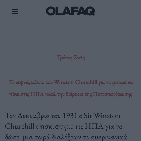
Μετάβαση
στο
περιεχόμενο
Τρόπος Ζωής
Το ευφυές κόλπο του Winston Churchill για να μπορεί να
πίνει στις ΗΠΑ κατά την διάρκεια της Ποτοαπαγόρευσης
Τον Δεκέμβριο του 1931 ο Sir Winston
Churchill επισκέφτηκε τις ΗΠΑ για να
δώσει μια σειρά διαλέξεων σε αμερικανικά