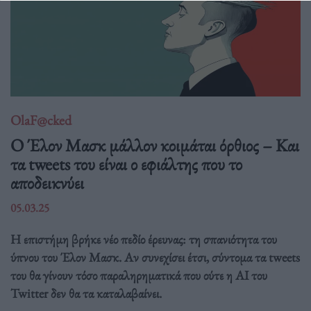
OlaF@cked
Ο Έλον Μασκ μάλλον κοιμάται όρθιος – Και
τα tweets του είναι ο εφιάλτης που το
αποδεικνύει
05.03.25
Η επιστήμη βρήκε νέο πεδίο έρευνας: τη σπανιότητα του
ύπνου του Έλον Μασκ. Αν συνεχίσει έτσι, σύντομα τα tweets
του θα γίνουν τόσο παραληρηματικά που ούτε η AI του
Twitter δεν θα τα καταλαβαίνει.