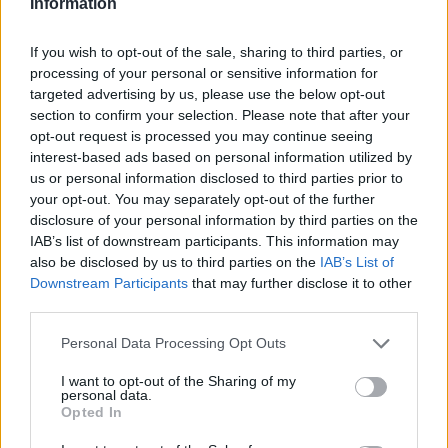
Information
Επιστήμη
Το πείραμα της τρέλας: Η διπλή όψη του
If you wish to opt-out of the sale, sharing to third parties, or
LSD στην ψυχιατρική
processing of your personal or sensitive information for
targeted advertising by us, please use the below opt-out
15.05.26
section to confirm your selection. Please note that after your
opt-out request is processed you may continue seeing
Η ιστορική διαδρομή του LSD στη θεραπευτική κι όσα μας
interest-based ads based on personal information utilized by
us or personal information disclosed to third parties prior to
αφορούν σήμερα.
your opt-out. You may separately opt-out of the further
disclosure of your personal information by third parties on the
IAB’s list of downstream participants. This information may
also be disclosed by us to third parties on the
IAB’s List of
Downstream Participants
that may further disclose it to other
third parties.
Personal Data Processing Opt Outs
I want to opt-out of the Sharing of my
personal data.
Opted In