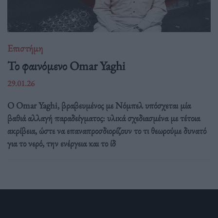
Επιστήμη
Το φαινόμενο Omar Yaghi
29.01.26
Ο Omar Yaghi, βραβευμένος με Νόμπελ υπόσχεται μία
βαθιά αλλαγή παραδείγματος: υλικά σχεδιασμένα με τέτοια
ακρίβεια, ώστε να επαναπροσδιορίζουν το τι θεωρούμε δυνατό
για το νερό, την ενέργεια και το ίδ