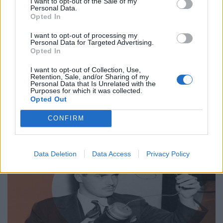
I want to opt-out of the Sale of my
Personal Data.
Επιστήμη
Opted In
Από τον Άρη μέχρι το μέλλον: Τι ψάχνουμε
I want to opt-out of processing my
Personal Data for Targeted Advertising.
πραγματικά στο διάστημα
Opted In
31.03.26
I want to opt-out of Collection, Use,
Retention, Sale, and/or Sharing of my
Personal Data that Is Unrelated with the
Η κουβέντα για το Διάστημα είναι πάντα ανοιχτή κι ας
Purposes for which it was collected.
μονοπωλεί σήμερα ο πόλεμος. Ας δούμε μία ενδιαφέρουσα
Opted Out
προσέγγιση.
CONFIRM
Data Deletion
Data Access
Privacy Policy