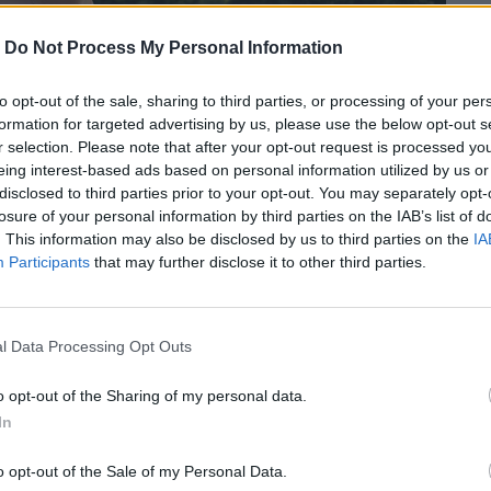
-
Do Not Process My Personal Information
to opt-out of the sale, sharing to third parties, or processing of your per
formation for targeted advertising by us, please use the below opt-out s
r selection. Please note that after your opt-out request is processed y
eing interest-based ads based on personal information utilized by us or
disclosed to third parties prior to your opt-out. You may separately opt-
losure of your personal information by third parties on the IAB’s list of
. This information may also be disclosed by us to third parties on the
IA
Participants
that may further disclose it to other third parties.
l Data Processing Opt Outs
o opt-out of the Sharing of my personal data.
okenism», τον ρατσισμό του GNTM, τη
In
εριστατικό της βραδιάς των Όσκαρ.
o opt-out of the Sale of my Personal Data.