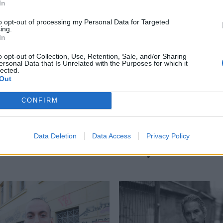
In
περισσότερα
→
to opt-out of processing my Personal Data for Targeted
ing.
In
o opt-out of Collection, Use, Retention, Sale, and/or Sharing
ersonal Data that Is Unrelated with the Purposes for which it
lected.
nism
,
Όσκαρ
,
Σταυριάνα Αστραδενή
Out
CONFIRM
Data Deletion
Data Access
Privacy Policy
Δείτε επίσης