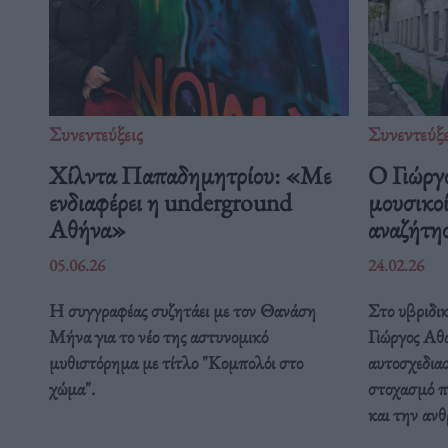
Συνεντεύξεις
Συνεντεύξε
Χίλντα Παπαδημητρίου: «Με
Ο Γιώργ
ενδιαφέρει η underground
μουσικοί
Αθήνα»
αναζήτη
05.06.26
24.02.26
Η συγγραφέας συζητάει με τον Θανάση
Στο υβριδικ
Μήνα για το νέο της αστυνομικό
Γιώργος Αθα
μυθιστόρημα με τίτλο "Κομπολόι στο
αυτοσχεδια
χώμα".
στοχασμό π
και την αν