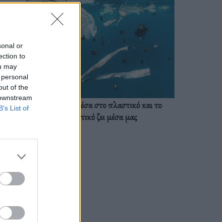
sonal or
ection to
ou may
 personal
out of the
 downstream
Ζούμε ήδη μέσα στο πλαστικό και το
B’s List of
πλαστικό ζει μέσα μας