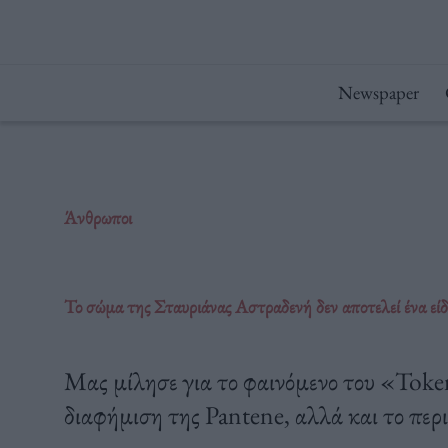
Μετάβαση
στο
περιεχόμενο
Newspaper
Άνθρωποι
Το σώμα της Σταυριάνας Αστραδενή δεν αποτελεί ένα εί
Μας μίλησε για το φαινόμενο του «Tok
διαφήμιση της Pantene, αλλά και το περ