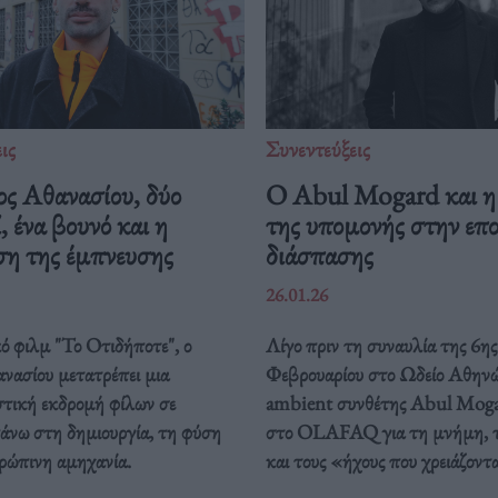
ις
Συνεντεύξεις
ος Αθανασίου, δύο
Ο Abul Mogard και η
, ένα βουνό και η
της υπομονής στην επ
ση της έμπνευσης
διάσπασης
26.01.26
ό φιλμ "Το Οτιδήποτε", ο
Λίγο πριν τη συναυλία της 6ης
νασίου μετατρέπει μια
Φεβρουαρίου στο Ωδείο Αθηνώ
στική εκδρομή φίλων σε
ambient συνθέτης Abul Moga
άνω στη δημιουργία, τη φύση
στο OLAFAQ για τη μνήμη, τ
θρώπινη αμηχανία.
και τους «ήχους που χρειάζοντ