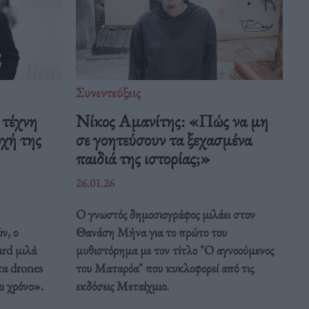
Συνεντεύξεις
 τέχνη
Νίκος Αμανίτης: «Πώς να μη
οχή της
σε γοητεύσουν τα ξεχασμένα
παιδιά της ιστορίας;»
26.01.26
Ο γνωστός δημοσιογράφος μιλάει στον
ν, ο
Θανάση Μήνα για το πρώτο του
rd μιλά
μυθιστόρημα με τον τίτλο "Ο αγνοούμενος
α drones
του Ματαρόα" που κυκλοφορεί από τις
αι χρόνο».
εκδόσεις Μεταίχμιο.