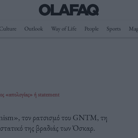
Culture
Outlook
Way of Life
People
Sports
Mag
δος «απολογίας» ή statement
enism», τον ρατσισμό του GNTM, τη
ιστατικό της βραδιάς των Όσκαρ.