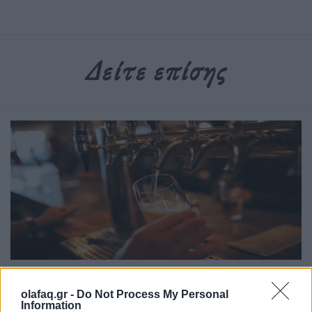
Δείτε επίσης
Νύχτα
olafaq.gr -
Do Not Process My Personal
Bar vs Pub: Η αιώνια μάχη ανάμεσα στο
Information