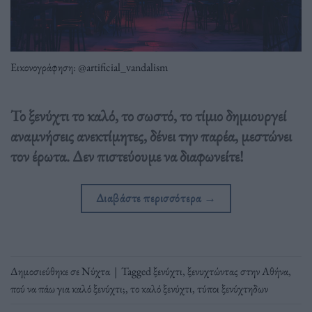
Εικονογράφηση: @artificial_vandalism
Το ξενύχτι το καλό, το σωστό, το τίμιο δημιουργεί
αναμνήσεις ανεκτίμητες, δένει την παρέα, μεστώνει
τον έρωτα. Δεν πιστεύουμε να διαφωνείτε!
Διαβάστε περισσότερα
→
Δημοσιεύθηκε σε
Νύχτα
|
Tagged
ξενύχτι
,
ξενυχτώντας στην Αθήνα
,
πού να πάω για καλό ξενύχτι;
,
το καλό ξενύχτι
,
τύποι ξενύχτηδων