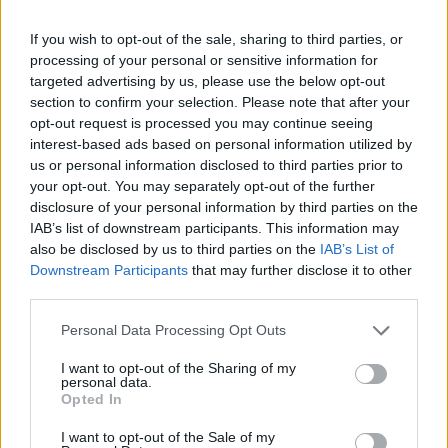
γυαλιστερό στυλ και τη χυμένη μπίρα
If you wish to opt-out of the sale, sharing to third parties, or
18.09.25
processing of your personal or sensitive information for
targeted advertising by us, please use the below opt-out
Αποφασίσαμε να κάνουμε μία «ελαφρώς μεθυσμένη»
section to confirm your selection. Please note that after your
opt-out request is processed you may continue seeing
ανάλυση και να μιλήσουμε για τις διαφορές ανάμεσα σε ένα
interest-based ads based on personal information utilized by
bar και μία pub.
us or personal information disclosed to third parties prior to
your opt-out. You may separately opt-out of the further
disclosure of your personal information by third parties on the
IAB’s list of downstream participants. This information may
also be disclosed by us to third parties on the
IAB’s List of
Downstream Participants
that may further disclose it to other
third parties.
Personal Data Processing Opt Outs
I want to opt-out of the Sharing of my
personal data.
Opted In
I want to opt-out of the Sale of my