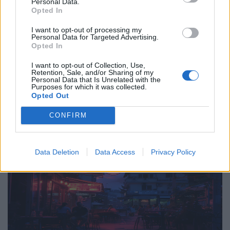
Νύχτα
Personal Data.
Opted In
Birdman: Το πρώτο Listening Bar του είδους
I want to opt-out of processing my
του στην Αθήνα
Personal Data for Targeted Advertising.
Opted In
21.03.24
I want to opt-out of Collection, Use,
Retention, Sale, and/or Sharing of my
Μουσικές και γευστικές εμπειρίες που λειτουργούν ως
Personal Data that Is Unrelated with the
Purposes for which it was collected.
απόδραση σε έναν μικρόκοσμο όπου οι πολιτισμοί ενώνονται
Opted Out
μέσω της μουσικής και του φαγητού.
CONFIRM
Data Deletion
Data Access
Privacy Policy