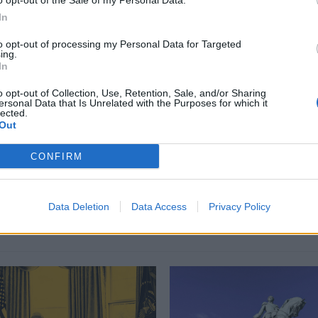
o opt-out of the Sale of my Personal Data.
In
περισσότερα
→
to opt-out of processing my Personal Data for Targeted
ing.
In
o opt-out of Collection, Use, Retention, Sale, and/or Sharing
ersonal Data that Is Unrelated with the Purposes for which it
lected.
ρατείες
,
Τηλεμαχίες
Out
CONFIRM
Δείτε επίσης
Data Deletion
Data Access
Privacy Policy