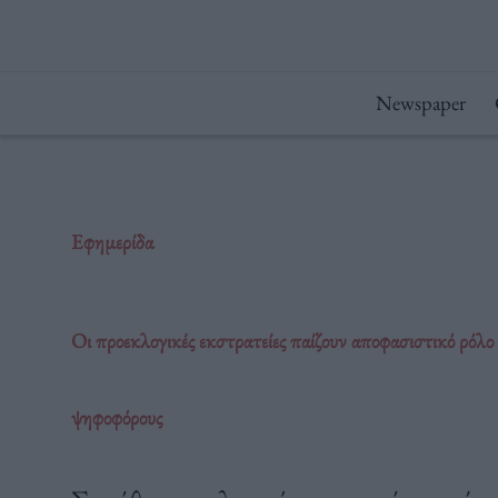
Μετάβαση
στο
περιεχόμενο
Newspaper
Εφημερίδα
Οι προεκλογικές εκστρατείες παίζουν αποφασιστικό ρόλο
ψηφοφόρους