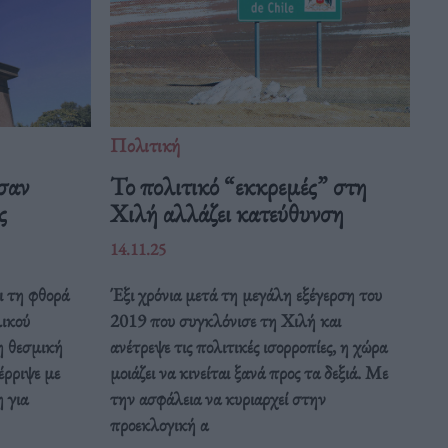
Πολιτική
σαν
Το πολιτικό “εκκρεμές” στη
ας
Χιλή αλλάζει κατεύθυνση
14.11.25
ι τη φθορά
Έξι χρόνια μετά τη μεγάλη εξέγερση του
λικού
2019 που συγκλόνισε τη Χιλή και
η θεσμική
ανέτρεψε τις πολιτικές ισορροπίες, η χώρα
έρριψε με
μοιάζει να κινείται ξανά προς τα δεξιά. Με
 για
την ασφάλεια να κυριαρχεί στην
προεκλογική α