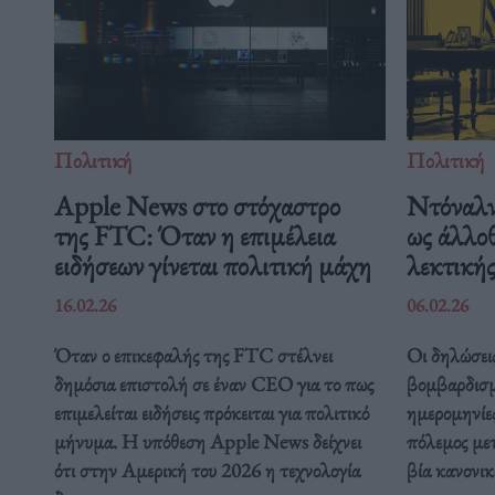
Πολιτική
Πολιτική
Apple News στο στόχαστρο
Ντόναλν
της FTC: Όταν η επιμέλεια
ως άλλοθ
ειδήσεων γίνεται πολιτική μάχη
λεκτική
16.02.26
06.02.26
Όταν ο επικεφαλής της FTC στέλνει
Οι δηλώσει
δημόσια επιστολή σε έναν CEO για το πως
βομβαρδισμ
επιμελείται ειδήσεις πρόκειται για πολιτικό
ημερομηνίες
μήνυμα. Η υπόθεση Apple News δείχνει
πόλεμος με
ότι στην Αμερική του 2026 η τεχνολογία
βία κανονικ