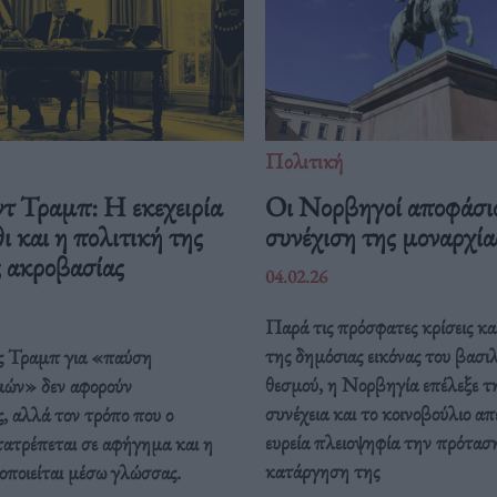
Πολιτική
τ Τραμπ: Η εκεχειρία
Οι Νορβηγοί αποφάσι
ι και η πολιτική της
συνέχιση της μοναρχί
ς ακροβασίας
04.02.26
Παρά τις πρόσφατες κρίσεις κα
της δημόσιας εικόνας του βασι
ς Τραμπ για «παύση
θεσμού, η Νορβηγία επέλεξε τ
ών» δεν αφορούν
συνέχεια και το κοινοβούλιο απ
, αλλά τον τρόπο που ο
ευρεία πλειοψηφία την πρόταση
τατρέπεται σε αφήγημα και η
κατάργηση της
οποιείται μέσω γλώσσας.