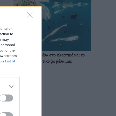
sonal or
ection to
ou may
 personal
out of the
Ζούμε ήδη μέσα στο πλαστικό και το
 downstream
πλαστικό ζει μέσα μας
B’s List of