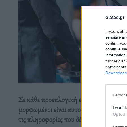
olafaq.gr 
If you wish 
sensitive in
confirm you
continue se
information 
further disc
participants
Downstream 
Persona
Σε κάθε προεκλογική εκστρατεία οι νεότ
μορφωμένοι είναι αυτοί που επηρεάζον
I want t
Opted 
τις πληροφορίες που δέχονται.