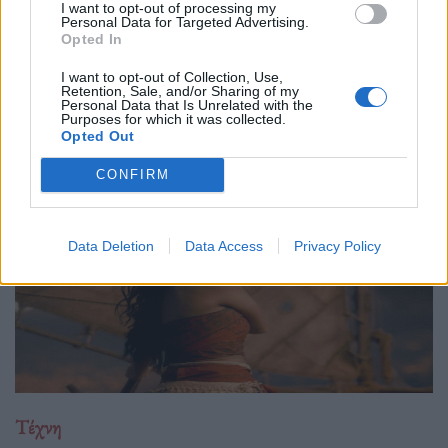
29.05.26
I want to opt-out of processing my
Personal Data for Targeted Advertising.
Opted In
Ο Philip Glass θα γιορτάσει τα 90ά του γενέθλια στις 31
Ιανουαρίου 2027 με μια πολυετή, διεθνή σειρά εκδηλώσεων
I want to opt-out of Collection, Use,
Retention, Sale, and/or Sharing of my
που κορυφώνεται με την παγκόσμια πρεμιέρα της "Συμφωνίας
Personal Data that Is Unrelated with the
Purposes for which it was collected.
Νο. 15: Lincoln" και επετειακά
Opted Out
CONFIRM
Data Deletion
Data Access
Privacy Policy
Τέχνη