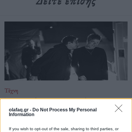
Δείτε επίσης
Τέχνη
Το Disney δίνει teaser για το documentary
“Don’t Look Back in Anger” των Oasis
olafaq.gr -
Do Not Process My Personal
Information
07.07.26
If you wish to opt-out of the sale, sharing to third parties, or