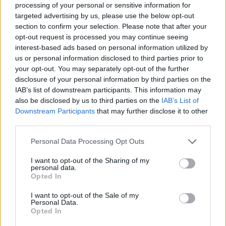
Το "Don’t Look Back in Anger" καταγράφει την επανένωση
processing of your personal or sensitive information for
των Oasis και την sold-out περιοδεία “Oasis Live
targeted advertising by us, please use the below opt-out
section to confirm your selection. Please note that after your
opt-out request is processed you may continue seeing
interest-based ads based on personal information utilized by
us or personal information disclosed to third parties prior to
your opt-out. You may separately opt-out of the further
disclosure of your personal information by third parties on the
IAB’s list of downstream participants. This information may
also be disclosed by us to third parties on the
IAB’s List of
Downstream Participants
that may further disclose it to other
third parties.
Personal Data Processing Opt Outs
I want to opt-out of the Sharing of my
Τέχνη
personal data.
Opted In
Philip Glass: Παγκόσμια γιορτή για τα 90ά
γενέθλιά του με πρεμιέρα της “Συμφωνίας
I want to opt-out of the Sale of my
Personal Data.
Νο. 15: Lincoln”
Opted In