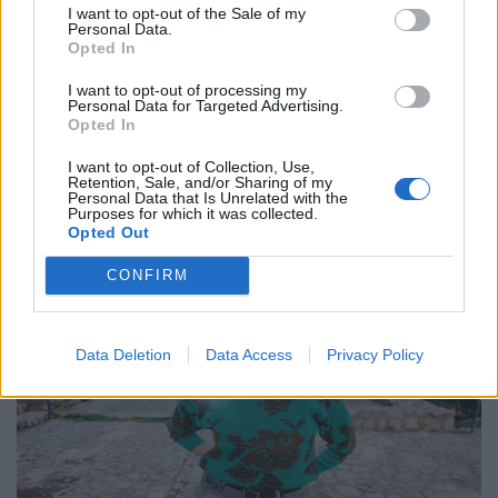
Η Φένια Αποστόλου και το σκοτεινό
I want to opt-out of the Sale of my
Personal Data.
παραμύθι του “Αποτυπώματος”
Opted In
10.12.25
I want to opt-out of processing my
Personal Data for Targeted Advertising.
Opted In
Με το "Αποτύπωμα", η Φένια Αποστόλου δημιουργεί έναν
σκοτεινό, ποιητικό χώρο όπου η γυναικεία εικόνα αποτινάσσει
I want to opt-out of Collection, Use,
Retention, Sale, and/or Sharing of my
τις παραμορφώσεις του χρόνου και ξαναβρίσκει τη φωνή της
Personal Data that Is Unrelated with the
μέσα από την κίνηση, τη σιωπή
Purposes for which it was collected.
Opted Out
CONFIRM
Data Deletion
Data Access
Privacy Policy