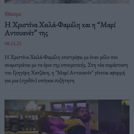
Θέατρο
Η Χριστίνα Χειλά-Φαμέλη και η “Μαρί
Αντουανέτ” της
08.12.25
Η Χριστίνα Χειλά-Φαμέλη επιστρέφει με έναν ρόλο που
αναμετριέται με τα όρια της υποκριτικής. Στη νέα παράσταση
του Γρηγόρη Χατζάκη, η "Μαρί Αντουανέτ" γίνεται αφορμή
για μια (σχεδόν) υπόγεια συζήτηση