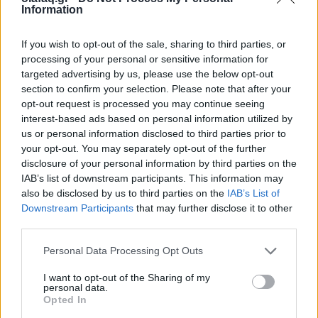
Information
23.03.26
If you wish to opt-out of the sale, sharing to third parties, or
Ένα σπίτι γεμάτο ρόλους που δεν λένε να σβήσουν. Το
processing of your personal or sensitive information for
"Θηριοτροφείο" του Δημήτρη Τσεκούρα μετατρέπει το όνειρο
targeted advertising by us, please use the below opt-out
σε παγίδα και το παράλογο σε καθρέφτη.
section to confirm your selection. Please note that after your
opt-out request is processed you may continue seeing
interest-based ads based on personal information utilized by
us or personal information disclosed to third parties prior to
your opt-out. You may separately opt-out of the further
disclosure of your personal information by third parties on the
IAB’s list of downstream participants. This information may
also be disclosed by us to third parties on the
IAB’s List of
Downstream Participants
that may further disclose it to other
third parties.
Personal Data Processing Opt Outs
I want to opt-out of the Sharing of my
personal data.
Θέατρο
Opted In