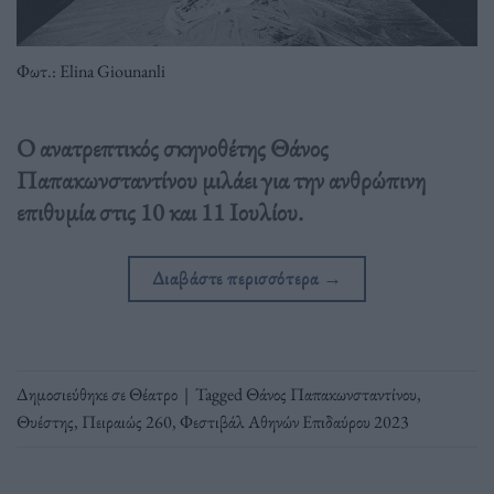
Φωτ.: Elina Giounanli
Ο ανατρεπτικός σκηνοθέτης Θάνος
Παπακωνσταντίνου μιλάει για την ανθρώπινη
επιθυμία στις 10 και 11 Ιουλίου.
Διαβάστε περισσότερα
→
Δημοσιεύθηκε σε
Θέατρο
|
Tagged
Θάνος Παπακωνσταντίνου
,
Θυέστης
,
Πειραιώς 260
,
Φεστιβάλ Αθηνών Επιδαύρου 2023