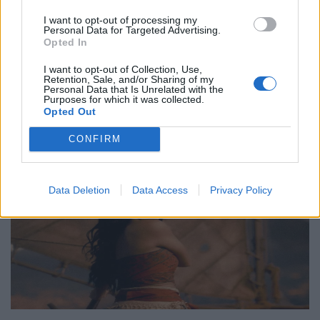
Νο. 15: Lincoln”
I want to opt-out of processing my
Personal Data for Targeted Advertising.
29.05.26
Opted In
Ο Philip Glass θα γιορτάσει τα 90ά του γενέθλια στις 31
I want to opt-out of Collection, Use,
Retention, Sale, and/or Sharing of my
Ιανουαρίου 2027 με μια πολυετή, διεθνή σειρά εκδηλώσεων
Personal Data that Is Unrelated with the
που κορυφώνεται με την παγκόσμια πρεμιέρα της "Συμφωνίας
Purposes for which it was collected.
Opted Out
Νο. 15: Lincoln" και επετειακά
CONFIRM
Data Deletion
Data Access
Privacy Policy