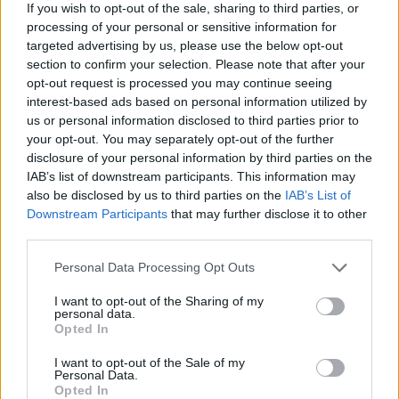
If you wish to opt-out of the sale, sharing to third parties, or
processing of your personal or sensitive information for
Το "Don’t Look Back in Anger" καταγράφει την επανένωση
targeted advertising by us, please use the below opt-out
των Oasis και την sold-out περιοδεία “Oasis Live
section to confirm your selection. Please note that after your
opt-out request is processed you may continue seeing
interest-based ads based on personal information utilized by
us or personal information disclosed to third parties prior to
your opt-out. You may separately opt-out of the further
disclosure of your personal information by third parties on the
IAB’s list of downstream participants. This information may
also be disclosed by us to third parties on the
IAB’s List of
Downstream Participants
that may further disclose it to other
third parties.
Personal Data Processing Opt Outs
I want to opt-out of the Sharing of my
personal data.
Τέχνη
Opted In
Philip Glass: Παγκόσμια γιορτή για τα 90ά
I want to opt-out of the Sale of my
Personal Data.
γενέθλιά του με πρεμιέρα της “Συμφωνίας
Opted In