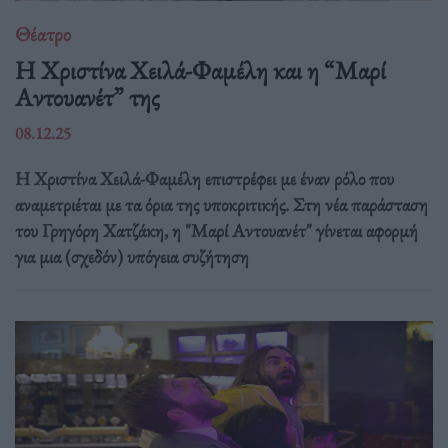
Θέατρο
Η Χριστίνα Χειλά-Φαμέλη και η “Μαρί
Αντουανέτ” της
08.12.25
Η Χριστίνα Χειλά-Φαμέλη επιστρέφει με έναν ρόλο που
αναμετριέται με τα όρια της υποκριτικής. Στη νέα παράσταση
του Γρηγόρη Χατζάκη, η "Μαρί Αντουανέτ" γίνεται αφορμή
για μια (σχεδόν) υπόγεια συζήτηση