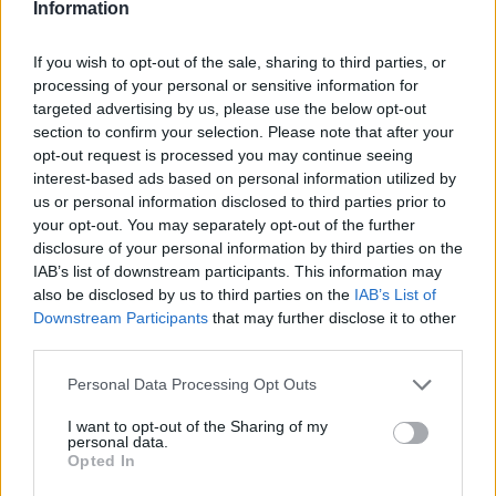
Information
If you wish to opt-out of the sale, sharing to third parties, or
Δημοσιεύθηκε σε
Συναυλίες
|
Tagged
Δήμητρα Γαλάνη
,
Θοδωρής
processing of your personal or sensitive information for
Γκόνης
,
Σωκράτης Μάλαμας
,
Φώτης Σιώτας
targeted advertising by us, please use the below opt-out
section to confirm your selection. Please note that after your
opt-out request is processed you may continue seeing
interest-based ads based on personal information utilized by
us or personal information disclosed to third parties prior to
Πολιτισμός
your opt-out. You may separately opt-out of the further
disclosure of your personal information by third parties on the
IAB’s list of downstream participants. This information may
also be disclosed by us to third parties on the
IAB’s List of
Η «Κουρά» της Γλυκερίας Μπασδέκη στην Θεσπρωτία
Downstream Participants
that may further disclose it to other
third parties.
Ο Θοδωρής Γκόνης σκηνοθετεί την
Personal Data Processing Opt Outs
«Κουρά», μια σκληρή και τρυφερή
I want to opt-out of the Sharing of my
personal data.
τελετουργία σ’ έναν διαλυμένο κόσμο που
Opted In