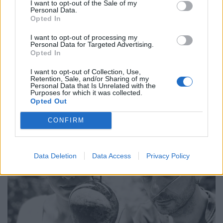
αντιστέκεται στη φυσική καταστροφή του.
I want to opt-out of the Sale of my
Personal Data.
Opted In
I want to opt-out of processing my
Personal Data for Targeted Advertising.
10.07.2023
Opted In
I want to opt-out of Collection, Use,
Retention, Sale, and/or Sharing of my
Personal Data that Is Unrelated with the
Purposes for which it was collected.
Opted Out
CONFIRM
Data Deletion
Data Access
Privacy Policy