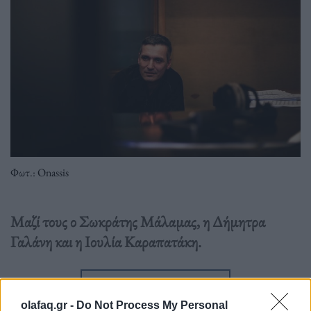
Φωτ.: Onassis
Μαζί τους ο Σωκράτης Μάλαμας, η Δήμητρα
Γαλάνη και η Ιουλία Καραπατάκη.
Διαβάστε περισσότερα
→
olafaq.gr -
Do Not Process My Personal