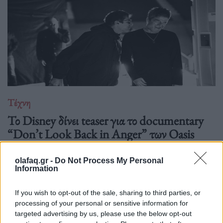
Τέχνη
Το Disney δίνει teaser για το documentary
“Don’t Look Back in Anger” των Oasis
07.07.26
olafaq.gr -
Do Not Process My Personal
Information
Το "Don’t Look Back in Anger" καταγράφει την επανένωση
των Oasis και την sold-out περιοδεία “Oasis Live
If you wish to opt-out of the sale, sharing to third parties, or
processing of your personal or sensitive information for
targeted advertising by us, please use the below opt-out