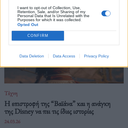
που κορυφώνεται με την παγκόσμια πρεμιέρα της "Συμφωνίας
Νο. 15: Lincoln" και επετειακά
I want to opt-out of Collection, Use,
Retention, Sale, and/or Sharing of my
Personal Data that Is Unrelated with the
Purposes for which it was collected.
Opted Out
CONFIRM
Data Deletion
Data Access
Privacy Policy
Τέχνη
Η επιστροφή της “Βαϊάνα” και η ανάγκη
της Disney να πει τις ίδιες ιστορίες
24.03.26