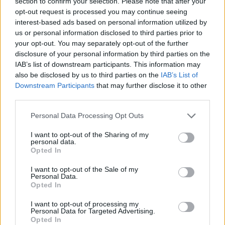
section to confirm your selection. Please note that after your
opt-out request is processed you may continue seeing
interest-based ads based on personal information utilized by
us or personal information disclosed to third parties prior to
your opt-out. You may separately opt-out of the further
disclosure of your personal information by third parties on the
IAB’s list of downstream participants. This information may
also be disclosed by us to third parties on the
IAB’s List of
Downstream Participants
that may further disclose it to other
third parties.
Τέχνη
Personal Data Processing Opt Outs
Philip Glass: Παγκόσμια γιορτή για τα 90ά
I want to opt-out of the Sharing of my
γενέθλιά του με πρεμιέρα της “Συμφωνίας
personal data.
Opted In
Νο. 15: Lincoln”
I want to opt-out of the Sale of my
29.05.26
Personal Data.
Opted In
Ο Philip Glass θα γιορτάσει τα 90ά του γενέθλια στις 31
I want to opt-out of processing my
Ιανουαρίου 2027 με μια πολυετή, διεθνή σειρά εκδηλώσεων
Personal Data for Targeted Advertising.
Opted In