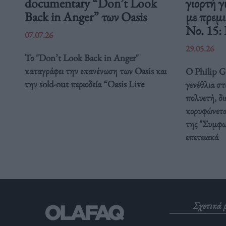
documentary “Don’t Look
γιορτή γ
Back in Anger” των Oasis
με πρεμ
Νο. 15:
07.07.26
29.05.26
Το "Don’t Look Back in Anger"
καταγράφει την επανένωση των Oasis και
Ο Philip Gl
την sold-out περιοδεία “Oasis Live
γενέθλια στ
πολυετή, δ
κορυφώνετα
της "Συμφω
επετειακά
Σχετικά 