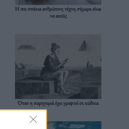
Η πιο σπάνια ανθρώπινη τέχνη σήμερα είναι
να ακούς
Όταν η παρηγοριά έχει γραφτεί σε κώδικα