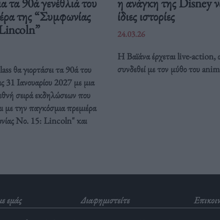
ια τα 90ά γενέθλιά του
η ανάγκη της Disney να
ιέρα της “Συμφωνίας
ίδιες ιστορίες
 Lincoln”
24.03.26
Η Βαϊάνα έρχεται live-action, 
συνδεθεί με τον μύθο του anim
ass θα γιορτάσει τα 90ά του
ις 31 Ιανουαρίου 2027 με μια
ιεθνή σειρά εκδηλώσεων που
ι με την παγκόσμια πρεμιέρα
νίας Νο. 15: Lincoln" και
με εμάς
Διαφημιστείτε
Επικοι