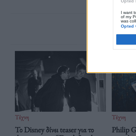
Opted 
I want t
of my P
was col
Opted 
Τέχνη
Τέχνη
Το Disney δίνει teaser για το
Philip 