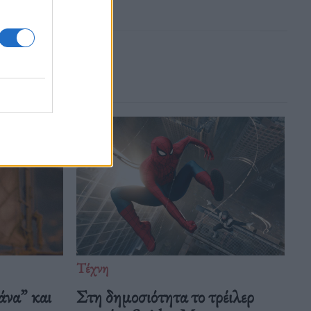
Τέχνη
άνα” και
Στη δημοσιότητα το τρέιλερ