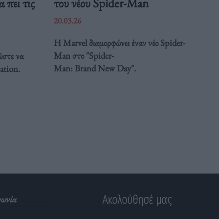
 πει τις
του νέου Spider-Man
20.03.26
Η Marvel διαμορφώνει έναν νέο Spider-
Man στο "Spider-
ώστε να
Man: Brand New Day".
ation.
Ακολούθησέ μας
νωνία