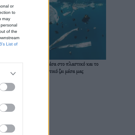
sonal or
ection to
ou may
 personal
out of the
 downstream
B’s List of
Ζούμε ήδη μέσα στο πλαστικό και το
πλαστικό ζει μέσα μας