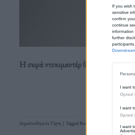
If you wish 
sensitive in
confirm you
continue se
information 
further disc
participants
Downstream 
Η σειρά ντοκιμαντέρ θα περιλαμβάνει 
Persona
Διαβάστε 
I want t
Opted 
I want t
Opted 
Δημοσιεύθηκε σε
Τέχνη
|
Tagged
Bon Jovi
,
Hulu
,
Thank You Go
I want 
Advertis