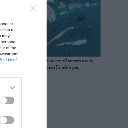
sonal or
ection to
ou may
 personal
out of the
 downstream
Ζούμε ήδη μέσα στο πλαστικό και το
B’s List of
πλαστικό ζει μέσα μας