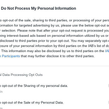
-
Do Not Process My Personal Information
to opt-out of the sale, sharing to third parties, or processing of your per
formation for targeted advertising by us, please use the below opt-out s
r selection. Please note that after your opt-out request is processed y
eing interest-based ads based on personal information utilized by us or
disclosed to third parties prior to your opt-out. You may separately opt-
losure of your personal information by third parties on the IAB’s list of
. This information may also be disclosed by us to third parties on the
IA
Participants
that may further disclose it to other third parties.
l Data Processing Opt Outs
ωση της ιδανικής πόλης του Ιταλού
o opt-out of the Sharing of my personal data.
zi.
In
o opt-out of the Sale of my Personal Data.
περισσότερα
→
In