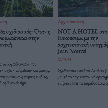
νική
Αρχιτεκτονική
ός σχεδιασμός: Όταν η
NOT A HOTEL στο 
σωματώνεται στην
Γιακουσίμα με την
ονική
αρχιτεκτονική υπογρά
Jean Nouvel
22.09.25
κτονική φιλοσοφία που
 τη σχέση ανθρώπου και φύσης,
Σχεδιασμένο από τα Ateliers 
ας βιώσιμους χώρους ευεξίας,
, αυτό το αρχιτεκτονικό ορόσημ
βιοφιλικό design.
να ξεπεράσει τα παραδοσιακά ό