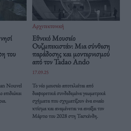
Αρχιτεκτονική
νησί
Εθνικό Μουσείο
Ουζμπεκιστάν: Μια σύνθεση
φη του
παράδοσης και μοντερνισμού
από τον Tadao Ando
17.09.25
Jean Nouvel
Το νέο μουσείο αποτελείται από
ο επιδιώκει
διαφορετικά συνδεδεμένα γεωμετρικά
ρια.
σχήματα που σχηματίζουν ένα ενιαίο
κτίσμα και αναμένεται να ανοίξει τον
Μάρτιο του 2028 στη Τασκένδη.