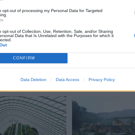
to opt-out of processing my Personal Data for Targeted
ing.
In
o opt-out of Collection, Use, Retention, Sale, and/or Sharing
hung
,
Tomaso Buzzi
ersonal Data that Is Unrelated with the Purposes for which it
lected.
Out
CONFIRM
Δείτε επίσης
Data Deletion
Data Access
Privacy Policy