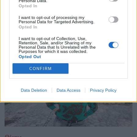
Personal Data.
Opted In
10.12.25
I want to opt-out of processing my
Με το "Αποτύπωμα", η Φένια Αποστόλου δημιουργεί έναν
Personal Data for Targeted Advertising.
Opted In
σκοτεινό, ποιητικό χώρο όπου η γυναικεία εικόνα αποτινάσσει
τις παραμορφώσεις του χρόνου και ξαναβρίσκει τη φωνή της
I want to opt-out of Collection, Use,
Retention, Sale, and/or Sharing of my
μέσα από την κίνηση, τη σιωπή
Personal Data that Is Unrelated with the
Purposes for which it was collected.
Opted Out
CONFIRM
Data Deletion
Data Access
Privacy Policy
Θέατρο