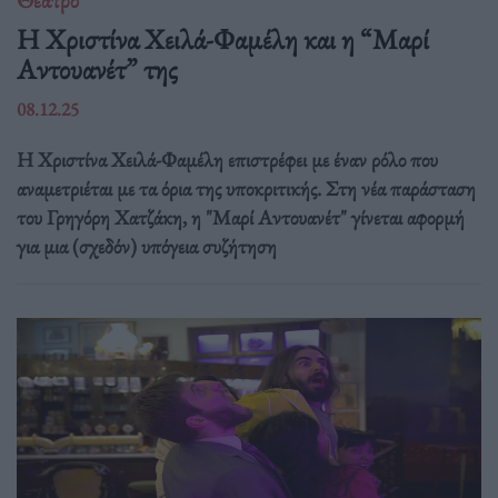
Η Χριστίνα Χειλά-Φαμέλη και η “Μαρί
Αντουανέτ” της
08.12.25
Η Χριστίνα Χειλά-Φαμέλη επιστρέφει με έναν ρόλο που
αναμετριέται με τα όρια της υποκριτικής. Στη νέα παράσταση
του Γρηγόρη Χατζάκη, η "Μαρί Αντουανέτ" γίνεται αφορμή
για μια (σχεδόν) υπόγεια συζήτηση