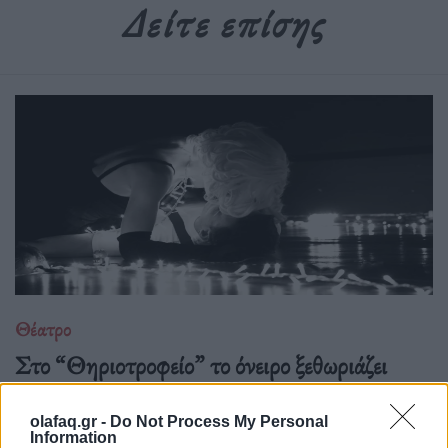
Δείτε επίσης
Θέατρο
Στο “Θηριοτροφείο” το όνειρο ξεθωριάζει
αλλά οι ρόλοι αρνούνται να πεθάνουν
olafaq.gr -
Do Not Process My Personal
23.03.26
Information