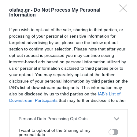
Παπά σε διεθνή τροχιά
olafaq.gr -
Do Not Process My Personal
17.02.26
Information
Με έργο που στηρίζεται στην αντίθεση και τη συνδημιουργία,
If you wish to opt-out of the sale, sharing to third parties, or
οι Στέλλα και Μαρία Παπά διακρίνονται διεθνώς και
processing of your personal or sensitive information for
ετοιμάζουν μια πυκνή χρονιά συμμετοχών σε Biennale, Art
targeted advertising by us, please use the below opt-out
section to confirm your selection. Please note that after your
Fair και μεγάλους θεσμούς.
opt-out request is processed you may continue seeing
interest-based ads based on personal information utilized by
us or personal information disclosed to third parties prior to
your opt-out. You may separately opt-out of the further
disclosure of your personal information by third parties on the
IAB’s list of downstream participants. This information may
also be disclosed by us to third parties on the
IAB’s List of
Downstream Participants
that may further disclose it to other
third parties.
Personal Data Processing Opt Outs
I want to opt-out of the Sharing of my
personal data.