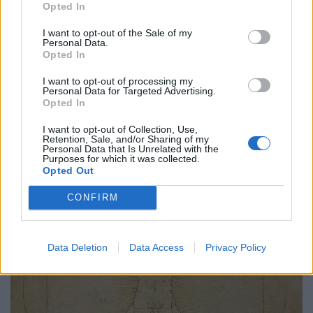
Opted In
Εικαστικά
Library of Us: Η βιβλιοθήκη που κάνει τα
I want to opt-out of the Sale of my
Personal Data.
κύματα να διαβάζουν
Opted In
10.12.25
I want to opt-out of processing my
Personal Data for Targeted Advertising.
Opted In
Στο Μαϊάμι, η Es Devlin στήνει μια περιστρεφόμενη
βιβλιοθήκη στη θάλασσα, μετατρέποντας την ανάγνωση σε
I want to opt-out of Collection, Use,
Retention, Sale, and/or Sharing of my
αργή, τελετουργική, συλλογική εμπειρία κάτω από τον
Personal Data that Is Unrelated with the
Purposes for which it was collected.
ουρανό.
Opted Out
CONFIRM
Data Deletion
Data Access
Privacy Policy