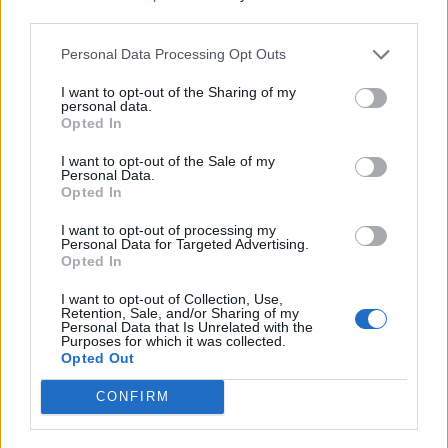
third parties.
Personal Data Processing Opt Outs
Ακόμη επτά νέες ταινίες έρχονται να προστεθούν
I want to opt-out of the Sharing of my
personal data.
αυτή την εβδομάδα στις κινηματογραφικές αίθουσες
Opted In
I want to opt-out of the Sale of my
Personal Data.
Διαβάστε περισσότερα
→
Opted In
I want to opt-out of processing my
Personal Data for Targeted Advertising.
Opted In
Δημοσιεύθηκε σε
Τέχνη
|
Tagged
Θρίλερ
,
Κινηματογράφος
,
σάτιρα
,
I want to opt-out of Collection, Use,
Ταινίες Πρώτες Προβολής
Retention, Sale, and/or Sharing of my
Personal Data that Is Unrelated with the
Purposes for which it was collected.
Opted Out
CONFIRM
Δείτε επίσης