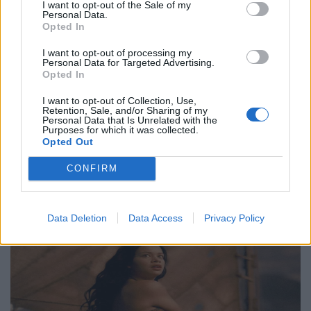
I want to opt-out of the Sale of my
Τέχνη
Personal Data.
Opted In
Philip Glass: Παγκόσμια γιορτή για τα 90ά
γενέθλιά του με πρεμιέρα της “Συμφωνίας
I want to opt-out of processing my
Personal Data for Targeted Advertising.
Νο. 15: Lincoln”
Opted In
29.05.26
I want to opt-out of Collection, Use,
Retention, Sale, and/or Sharing of my
Personal Data that Is Unrelated with the
Ο Philip Glass θα γιορτάσει τα 90ά του γενέθλια στις 31
Purposes for which it was collected.
Opted Out
Ιανουαρίου 2027 με μια πολυετή, διεθνή σειρά εκδηλώσεων
που κορυφώνεται με την παγκόσμια πρεμιέρα της "Συμφωνίας
CONFIRM
Νο. 15: Lincoln" και επετειακά
Data Deletion
Data Access
Privacy Policy