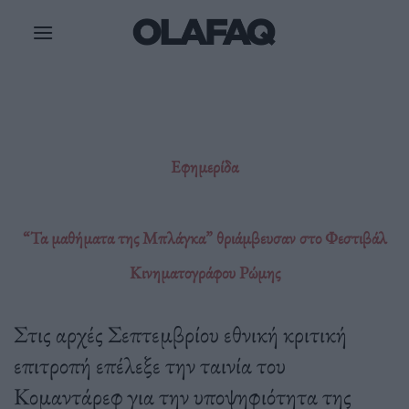
Μετάβαση
στο
περιεχόμενο
Εφημερίδα
“Τα μαθήματα της Μπλάγκα” θριάμβευσαν στο Φεστιβάλ
Κινηματογράφου Ρώμης
Στις αρχές Σεπτεμβρίου εθνική κριτική
επιτροπή επέλεξε την ταινία του
Κομαντάρεφ για την υποψηφιότητα της