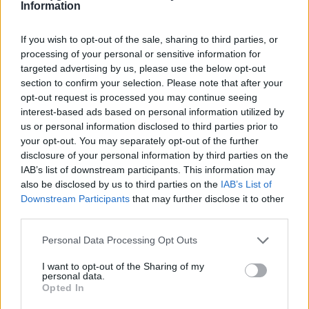
Information
Το Disney δίνει teaser για το documentary
“Don’t Look Back in Anger” των Oasis
If you wish to opt-out of the sale, sharing to third parties, or
processing of your personal or sensitive information for
07.07.26
targeted advertising by us, please use the below opt-out
section to confirm your selection. Please note that after your
Το "Don’t Look Back in Anger" καταγράφει την επανένωση
opt-out request is processed you may continue seeing
των Oasis και την sold-out περιοδεία “Oasis Live
interest-based ads based on personal information utilized by
us or personal information disclosed to third parties prior to
your opt-out. You may separately opt-out of the further
disclosure of your personal information by third parties on the
IAB’s list of downstream participants. This information may
also be disclosed by us to third parties on the
IAB’s List of
Downstream Participants
that may further disclose it to other
third parties.
Personal Data Processing Opt Outs
I want to opt-out of the Sharing of my
personal data.
Opted In