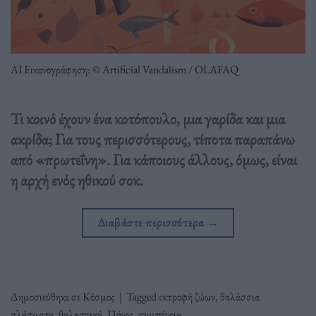
ΑΙ Εικονογράφηση: © Artificial Vandalism / OLAFAQ
Τι κοινό έχουν ένα κοτόπουλο, μια γαρίδα και μια
ακρίδα; Για τους περισσότερους, τίποτα παραπάνω
από «πρωτεΐνη». Για κάποιους άλλους, όμως, είναι
η αρχή ενός ηθικού σοκ.
Διαβάστε περισσότερα
→
Δημοσιεύθηκε σε
Κόσμος
|
Tagged
εκτροφή ζώων
,
θαλάσσια
πλάσματα
,
θηλαστικά
,
Πόνος
,
συμπόνοια