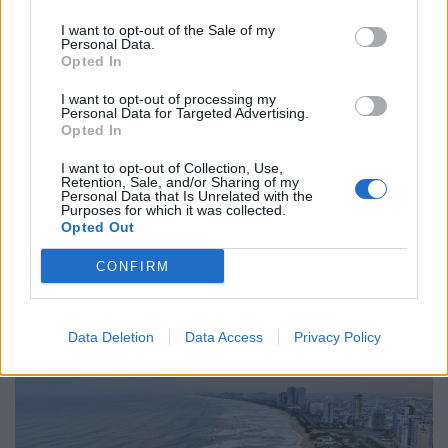
I want to opt-out of the Sale of my
Κόσμος
Personal Data.
Opted In
Τι σημαίνει η στρατηγική αβεβαιότητα
ΗΠΑ–Ρωσίας και ο ρόλος της Κίνας
I want to opt-out of processing my
Personal Data for Targeted Advertising.
Opted In
06.02.26
I want to opt-out of Collection, Use,
Η «άτυπη» συμφωνία Ουάσινγκτον–Μόσχας για τα
Retention, Sale, and/or Sharing of my
Personal Data that Is Unrelated with the
πυρηνικά μοιάζει με διπλωματικό θέατρο: χωρίς δεσμεύσεις,
Purposes for which it was collected.
Opted Out
χωρίς έλεγχο, με μόνο αποτέλεσμα την ψευδαίσθηση
ασφάλειας.
CONFIRM
Data Deletion
Data Access
Privacy Policy