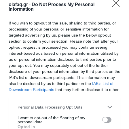
olafaq.gr -
Do Not Process My Personal
Ο κόσμος στο έλεος ενός στενού: Όταν το
Information
πετρέλαιο γίνεται γεωπολιτική ασφυξία
If you wish to opt-out of the sale, sharing to third parties, or
10.03.26
processing of your personal or sensitive information for
targeted advertising by us, please use the below opt-out
Ο Περσικός Κόλπος θυμίζει ξανά ότι η παγκόσμια οικονομία
section to confirm your selection. Please note that after your
εξακολουθεί να αναπνέει μέσα από έναν στενό θαλάσσιο
opt-out request is processed you may continue seeing
διάδρομο: τα Στενά του Ορμούζ.
interest-based ads based on personal information utilized by
us or personal information disclosed to third parties prior to
your opt-out. You may separately opt-out of the further
disclosure of your personal information by third parties on the
IAB’s list of downstream participants. This information may
also be disclosed by us to third parties on the
IAB’s List of
Downstream Participants
that may further disclose it to other
third parties.
Personal Data Processing Opt Outs
I want to opt-out of the Sharing of my
personal data.
Opted In