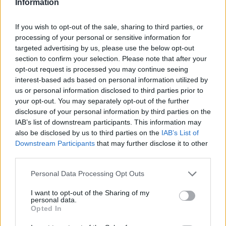
Information
Το Disney δίνει teaser για το documentary
“Don’t Look Back in Anger” των Oasis
If you wish to opt-out of the sale, sharing to third parties, or
processing of your personal or sensitive information for
07.07.26
targeted advertising by us, please use the below opt-out
section to confirm your selection. Please note that after your
Το "Don’t Look Back in Anger" καταγράφει την επανένωση
opt-out request is processed you may continue seeing
των Oasis και την sold-out περιοδεία “Oasis Live
interest-based ads based on personal information utilized by
us or personal information disclosed to third parties prior to
your opt-out. You may separately opt-out of the further
disclosure of your personal information by third parties on the
IAB’s list of downstream participants. This information may
also be disclosed by us to third parties on the
IAB’s List of
Downstream Participants
that may further disclose it to other
third parties.
Personal Data Processing Opt Outs
I want to opt-out of the Sharing of my
personal data.
Opted In