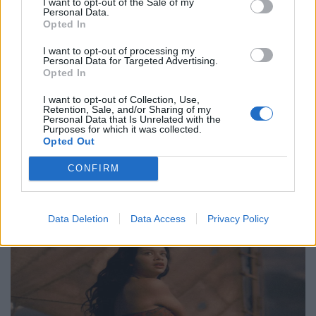
Τέχνη
I want to opt-out of the Sale of my
Personal Data.
Philip Glass: Παγκόσμια γιορτή για τα 90ά
Opted In
γενέθλιά του με πρεμιέρα της “Συμφωνίας
I want to opt-out of processing my
Personal Data for Targeted Advertising.
Νο. 15: Lincoln”
Opted In
29.05.26
I want to opt-out of Collection, Use,
Retention, Sale, and/or Sharing of my
Personal Data that Is Unrelated with the
Ο Philip Glass θα γιορτάσει τα 90ά του γενέθλια στις 31
Purposes for which it was collected.
Ιανουαρίου 2027 με μια πολυετή, διεθνή σειρά εκδηλώσεων
Opted Out
που κορυφώνεται με την παγκόσμια πρεμιέρα της "Συμφωνίας
CONFIRM
Νο. 15: Lincoln" και επετειακά
Data Deletion
Data Access
Privacy Policy