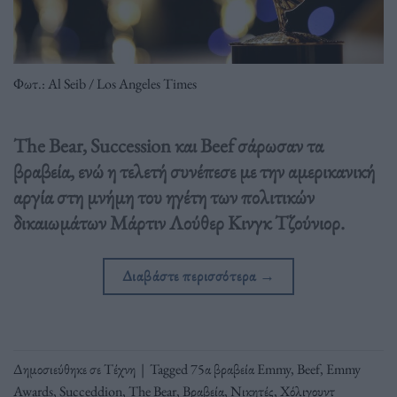
Φωτ.: Al Seib / Los Angeles Times
The Bear, Succession και Beef σάρωσαν τα
βραβεία, ενώ η τελετή συνέπεσε με την αμερικανική
αργία στη μνήμη του ηγέτη των πολιτικών
δικαιωμάτων Μάρτιν Λούθερ Κινγκ Τζούνιορ.
Διαβάστε περισσότερα
→
Δημοσιεύθηκε σε
Τέχνη
|
Tagged
75α βραβεία Emmy
,
Beef
,
Emmy
Awards
,
Succeddion
,
The Bear
,
Βραβεία
,
Νικητές
,
Χόλιγουντ