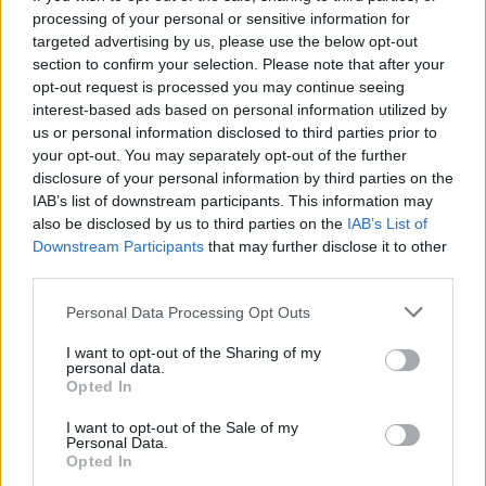
Το "Don’t Look Back in Anger" καταγράφει την επανένωση
processing of your personal or sensitive information for
targeted advertising by us, please use the below opt-out
των Oasis και την sold-out περιοδεία “Oasis Live
section to confirm your selection. Please note that after your
opt-out request is processed you may continue seeing
interest-based ads based on personal information utilized by
us or personal information disclosed to third parties prior to
your opt-out. You may separately opt-out of the further
disclosure of your personal information by third parties on the
IAB’s list of downstream participants. This information may
also be disclosed by us to third parties on the
IAB’s List of
Downstream Participants
that may further disclose it to other
third parties.
Personal Data Processing Opt Outs
I want to opt-out of the Sharing of my
Τέχνη
personal data.
Opted In
Philip Glass: Παγκόσμια γιορτή για τα 90ά
I want to opt-out of the Sale of my
γενέθλιά του με πρεμιέρα της “Συμφωνίας
Personal Data.
Νο. 15: Lincoln”
Opted In