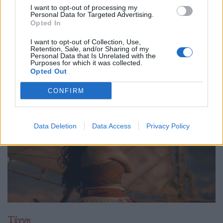
I want to opt-out of processing my
29.05.26
Personal Data for Targeted Advertising.
Opted In
Ο Philip Glass θα γιορτάσει τα 90ά του γενέθλια στις 31
I want to opt-out of Collection, Use,
Ιανουαρίου 2027 με μια πολυετή, διεθνή σειρά εκδηλώσεων
Retention, Sale, and/or Sharing of my
Personal Data that Is Unrelated with the
που κορυφώνεται με την παγκόσμια πρεμιέρα της "Συμφωνίας
Purposes for which it was collected.
Νο. 15: Lincoln" και επετειακά
Opted Out
CONFIRM
Data Deletion
Data Access
Privacy Policy
Τέχνη