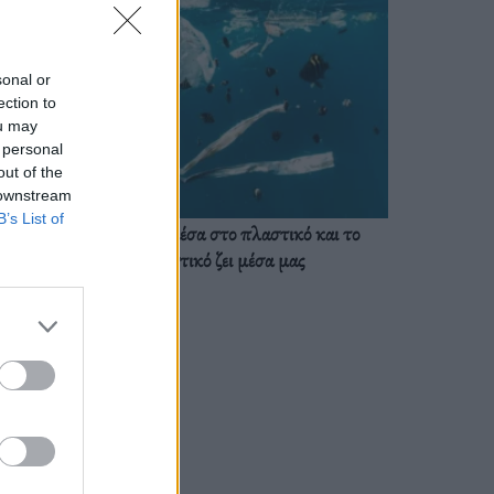
sonal or
ection to
ou may
 personal
out of the
 downstream
B’s List of
Ζούμε ήδη μέσα στο πλαστικό και το
πλαστικό ζει μέσα μας