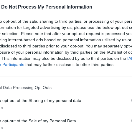
-
Do Not Process My Personal Information
to opt-out of the sale, sharing to third parties, or processing of your per
formation for targeted advertising by us, please use the below opt-out s
r selection. Please note that after your opt-out request is processed y
eing interest-based ads based on personal information utilized by us or
disclosed to third parties prior to your opt-out. You may separately opt-
losure of your personal information by third parties on the IAB’s list of
. This information may also be disclosed by us to third parties on the
IA
Participants
that may further disclose it to other third parties.
 προτείνει ότι ο χαρακτήρας του θα
αι να φτάνει τον αέρα στο υψηλότερο
l Data Processing Opt Outs
o opt-out of the Sharing of my personal data.
In
περισσότερα
→
o opt-out of the Sale of my Personal Data.
In