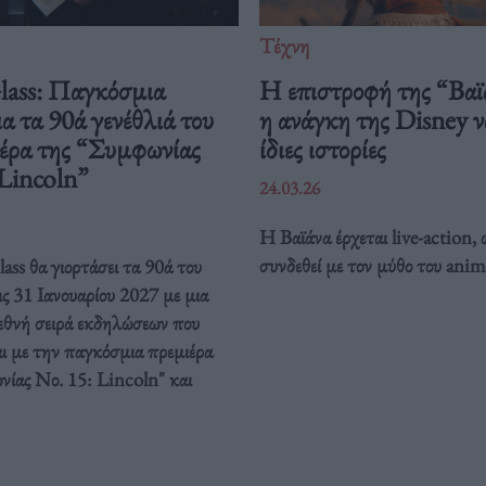
Τέχνη
Glass: Παγκόσμια
Η επιστροφή της “Βαϊ
ια τα 90ά γενέθλιά του
η ανάγκη της Disney να
ιέρα της “Συμφωνίας
ίδιες ιστορίες
 Lincoln”
24.03.26
Η Βαϊάνα έρχεται live-action, 
συνδεθεί με τον μύθο του anim
ass θα γιορτάσει τα 90ά του
ις 31 Ιανουαρίου 2027 με μια
ιεθνή σειρά εκδηλώσεων που
ι με την παγκόσμια πρεμιέρα
νίας Νο. 15: Lincoln" και