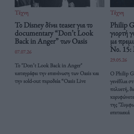
Τέχνη
Τέχνη
Το Disney δίνει teaser για το
Philip 
documentary “Don’t Look
γιορτή γ
Back in Anger” των Oasis
με πρεμ
Νο. 15:
07.07.26
29.05.26
Το "Don’t Look Back in Anger"
καταγράφει την επανένωση των Oasis και
Ο Philip Gl
την sold-out περιοδεία “Oasis Live
γενέθλια στ
πολυετή, δ
κορυφώνετα
της "Συμφω
επετειακά