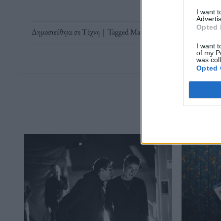
I want 
Advertis
Opted 
Δημοσιεύθηκε σε
Τέχνη
|
Tagged
Marvel
,
National Football Lea
I want t
of my P
was col
Opted 