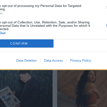
to opt-out of processing my Personal Data for Targeted
ing.
In
gue
,
The Ritual Killer
,
Vernon Davis
,
σούπερ ήρωες
o opt-out of Collection, Use, Retention, Sale, and/or Sharing
ersonal Data that Is Unrelated with the Purposes for which it
lected.
Out
Δείτε επίσης
CONFIRM
Data Deletion
Data Access
Privacy Policy