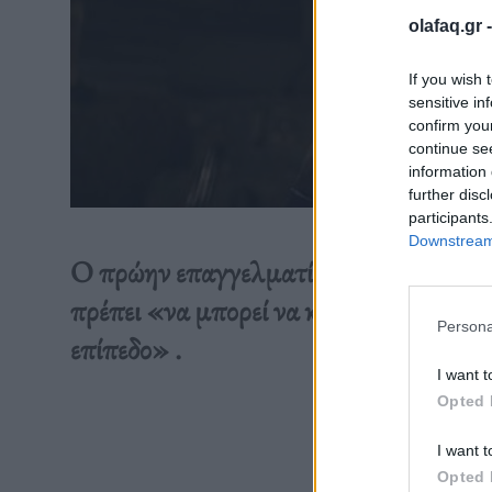
olafaq.gr 
If you wish 
sensitive in
confirm you
continue se
information 
further disc
participants
Downstream 
Ο πρώην επαγγελματίας ποδοσφαιριστής
πρέπει «να μπορεί να κινεί τον άνεμο κ
Persona
επίπεδο» .
I want t
Opted 
Διαβάστε 
I want t
Opted 