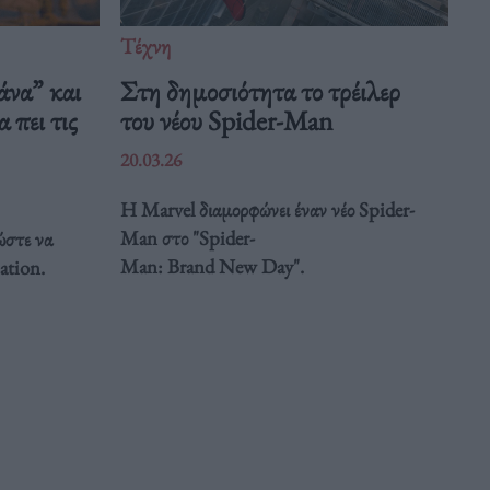
Τέχνη
άνα” και
Στη δημοσιότητα το τρέιλερ
 πει τις
του νέου Spider-Man
20.03.26
Η Marvel διαμορφώνει έναν νέο Spider-
Man στο "Spider-
ώστε να
Man: Brand New Day".
ation.