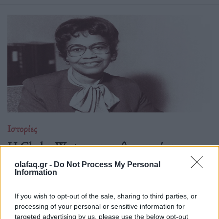
Ιστορίες
Η Gladys West και τα μαθηματικά που
κρατούν το GPS στη θέση του
olafaq.gr -
Do Not Process My Personal
Information
28.01.26
If you wish to opt-out of the sale, sharing to third parties, or
Η Gladys West έθεσε τις βάσεις του σύγχρονου GPS,
processing of your personal or sensitive information for
μετατρέποντας δορυφορικά δεδομένα, υπομονή και καθαρά
targeted advertising by us, please use the below opt-out