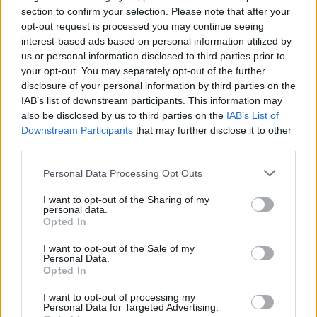
μαθηματικά σε παγκόσμια ακρίβεια.
section to confirm your selection. Please note that after your
opt-out request is processed you may continue seeing
interest-based ads based on personal information utilized by
us or personal information disclosed to third parties prior to
your opt-out. You may separately opt-out of the further
disclosure of your personal information by third parties on the
IAB’s list of downstream participants. This information may
also be disclosed by us to third parties on the
IAB’s List of
Downstream Participants
that may further disclose it to other
third parties.
Personal Data Processing Opt Outs
I want to opt-out of the Sharing of my
personal data.
Ιστορίες
Opted In
Ο Αργύρης, τώρα, χαμογελά…
I want to opt-out of the Sale of my
Personal Data.
20.11.25
Opted In
I want to opt-out of processing my
Μια ηχογραφία του Αργύρη Ζήλου.
Personal Data for Targeted Advertising.