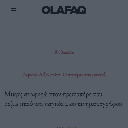
Μετάβαση
στο
περιεχόμενο
Άνθρωποι
Σεργκέι Αϊζενστάιν: Ο πατέρας του μοντάζ
Μικρή αναφορά στον πρωτοπόρο του
σοβιετικού και παγκόσμιου κινηματογράφου.