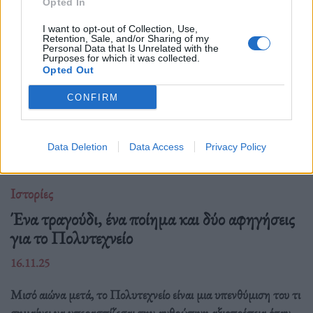
Opted In
I want to opt-out of Collection, Use,
Retention, Sale, and/or Sharing of my
Personal Data that Is Unrelated with the
Purposes for which it was collected.
Opted Out
CONFIRM
Data Deletion
Data Access
Privacy Policy
Ιστορίες
Ένα τραγούδι, ένα ποίημα και δύο αφηγήσεις
για το Πολυτεχνείο
16.11.25
Μισό αιώνα μετά, το Πολυτεχνείο είναι μια υπενθύμιση του τι
σημαίνει να υπερασπίζεσαι την ανθρώπινη αξιοπρέπεια όταν