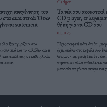
Gadget
ντεχη αναγέννηση του
Τα νέα σου ακουστικά ε
υ στα ακουστικά: Όταν
CD player, τηλεχειρισ
γίνεται statement
θήκη για τα CD σου
01.10.25
ι όλοι ξαναγυρίζουν στα
Είχες σκεφτεί πότε ότι θα μπορ
κουστικά και το καλώδιο κάνει
έχεις επάνω στο κεφάλι σου ένα
ή επανεμφάνιση σε κάθε ηλικία
Θα μου πεις γιατί; Γιατί το desi
ό status.
περάσει σε άλλα επίπεδα και τ
μπορούν να γίνουν ακόμα και 