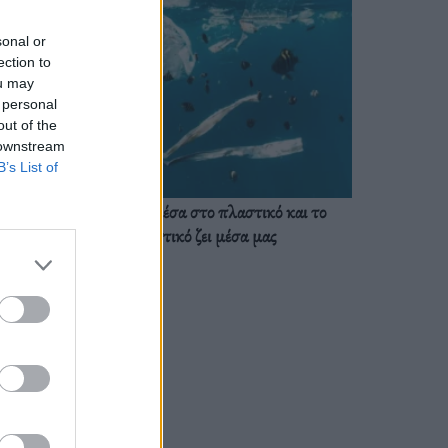
sonal or
ection to
ou may
 personal
out of the
 downstream
B’s List of
Ζούμε ήδη μέσα στο πλαστικό και το
πλαστικό ζει μέσα μας