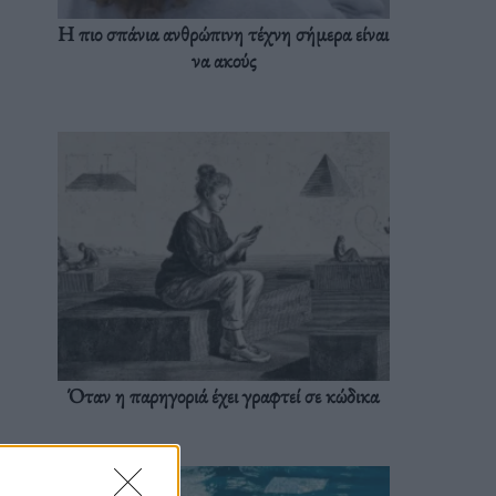
Η πιο σπάνια ανθρώπινη τέχνη σήμερα είναι
να ακούς
Όταν η παρηγοριά έχει γραφτεί σε κώδικα