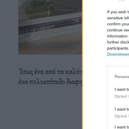
If you wish 
sensitive in
confirm you
continue se
information 
further disc
participants
Downstream 
Ίσως ένα από τα καλύτερα ηχεία χωρικ
Persona
ένα πολυεπίπεδο διαφημιστικό σποτ.
I want t
Opted 
Διαβάστε 
I want t
Opted 
I want 