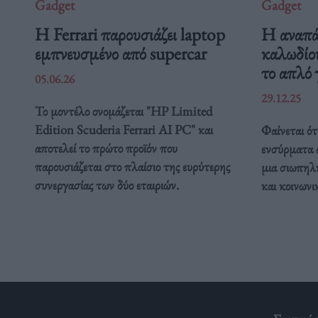
Gadget
Gadget
Η Ferrari παρουσιάζει laptop
Η αναπά
εμπνευσμένο από supercar
καλωδίο
το απλό 
05.06.26
29.12.25
Το μοντέλο ονομάζεται "HP Limited
Edition Scuderia Ferrari AI PC" και
Φαίνεται ότ
αποτελεί το πρώτο προϊόν που
ενσύρματα α
παρουσιάζεται στο πλαίσιο της ευρύτερης
μια σιωπηλ
συνεργασίας των δύο εταιριών.
και κοινωνικ