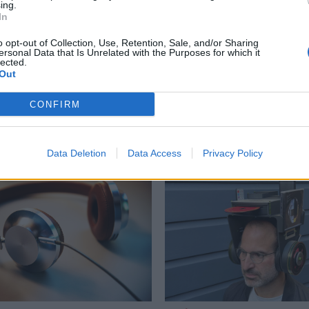
ing.
In
,
soundbar
,
ηχεία
,
ηχοσύστημα
,
χωρικός ήχος
o opt-out of Collection, Use, Retention, Sale, and/or Sharing
ersonal Data that Is Unrelated with the Purposes for which it
lected.
Out
Δείτε επίσης
CONFIRM
Data Deletion
Data Access
Privacy Policy