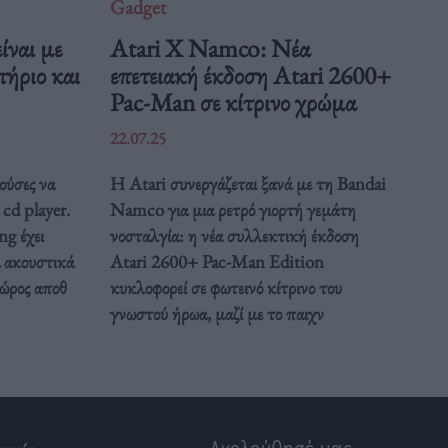
Gadget
ίναι με
Atari X Namco: Νέα
τήριο και
επετειακή έκδοση Atari 2600+
Pac-Man σε κίτρινο χρώμα
22.07.25
ούσες να
Η Atari συνεργάζεται ξανά με τη Bandai
 cd player.
Namco για μια ρετρό γιορτή γεμάτη
ng έχει
νοσταλγία: η νέα συλλεκτική έκδοση
α ακουστικά
Atari 2600+ Pac-Man Edition
χώρος αποθ
κυκλοφορεί σε φωτεινό κίτρινο του
γνωστού ήρωα, μαζί με το παιχν