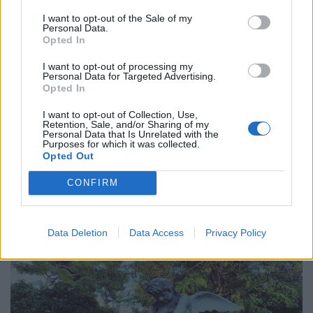
I want to opt-out of the Sale of my
Personal Data.
Opted In
Πόλη
I want to opt-out of processing my
Personal Data for Targeted Advertising.
Η πόλη των 30 λεπτών: Βιώσιμο σχέδιο ή
Opted In
ουτοπία;
I want to opt-out of Collection, Use,
Retention, Sale, and/or Sharing of my
26.11.25
Personal Data that Is Unrelated with the
Purposes for which it was collected.
Opted Out
Η "πόλη των 30 Λεπτών" υπόσχεται μια καθημερινότητα
όπου τα πάντα βρίσκονται δίπλα μας, όμως μπορεί μια ιδέα
CONFIRM
βιώσιμης εγγύτητας να εφαρμοστεί σε ένα χαοτικό αστικό
τοπίο όπως η Αθήνα ή παραμένει μια ο
Data Deletion
Data Access
Privacy Policy