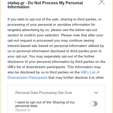
olafaq.gr -
Do Not Process My Personal
Information
Δημοσιεύθηκε σε
Πόλη
|
Tagged
ζαχαροπλαστεια
,
Πάσχα
,
πασχαλινά
If you wish to opt-out of the sale, sharing to third parties, or
αυγά
,
σοκολατενια αυγα
processing of your personal or sensitive information for
targeted advertising by us, please use the below opt-out
section to confirm your selection. Please note that after your
opt-out request is processed you may continue seeing
interest-based ads based on personal information utilized by
us or personal information disclosed to third parties prior to
Δείτε επίσης
your opt-out. You may separately opt-out of the further
disclosure of your personal information by third parties on the
IAB’s list of downstream participants. This information may
also be disclosed by us to third parties on the
IAB’s List of
Downstream Participants
that may further disclose it to other
third parties.
Personal Data Processing Opt Outs
I want to opt-out of the Sharing of my
personal data.
Opted In