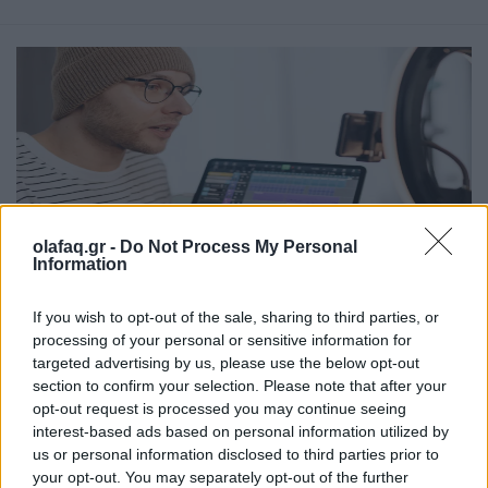
olafaq.gr -
Do Not Process My Personal
Information
Τεχνολογία
If you wish to opt-out of the sale, sharing to third parties, or
Νέα εφαρμογή AI-συνοδός του Facebook για
processing of your personal or sensitive information for
δημιουργούς περιεχομένου
targeted advertising by us, please use the below opt-out
section to confirm your selection. Please note that after your
06.07.26
opt-out request is processed you may continue seeing
interest-based ads based on personal information utilized by
Το Facebook επανασχεδιάζει το Creator Studio ως αυτόνομη
us or personal information disclosed to third parties prior to
your opt-out. You may separately opt-out of the further
εφαρμογή με AI βοηθό: εξατομικευμένες.