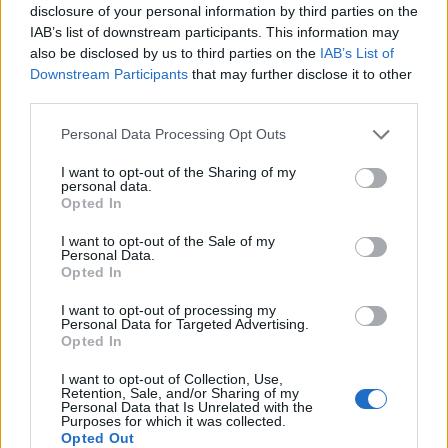
disclosure of your personal information by third parties on the
IAB’s list of downstream participants. This information may
also be disclosed by us to third parties on the
IAB’s List of
Downstream Participants
that may further disclose it to other
third parties.
Personal Data Processing Opt Outs
I want to opt-out of the Sharing of my
personal data.
Opted In
I want to opt-out of the Sale of my
Personal Data.
Opted In
Τεχνολογία
I want to opt-out of processing my
Ελληνική τεχνολογία διακρίνεται
Personal Data for Targeted Advertising.
Opted In
παγκοσμίως: Το Brainfood Cloud κατακτά
το Global Impact Award στο World Startup
I want to opt-out of Collection, Use,
Retention, Sale, and/or Sharing of my
Fest
Personal Data that Is Unrelated with the
Purposes for which it was collected.
Opted Out