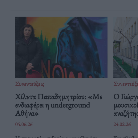
Συνεντεύξεις
Συνεντεύξε
Χίλντα Παπαδημητρίου: «Με
Ο Γιώργ
ενδιαφέρει η underground
μουσικοί
Αθήνα»
αναζήτη
05.06.26
24.02.26