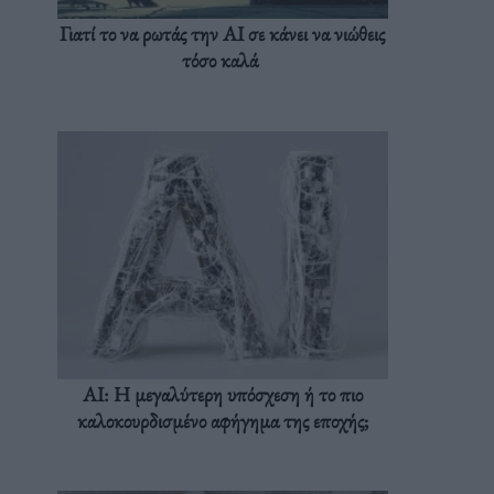
Γιατί το να ρωτάς την AI σε κάνει να νιώθεις
τόσο καλά
AI: Η μεγαλύτερη υπόσχεση ή το πιο
καλοκουρδισμένο αφήγημα της εποχής;