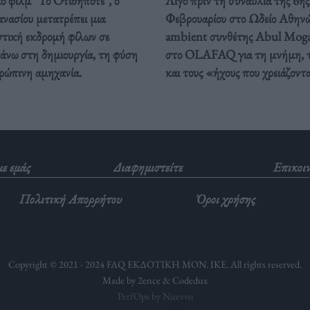
ό φιλμ "Το Οτιδήποτε", ο
Λίγο πριν τη συναυλία της 6ης
νασίου μετατρέπει μια
Φεβρουαρίου στο Ωδείο Αθηνώ
στική εκδρομή φίλων σε
ambient συνθέτης Abul Moga
άνω στη δημιουργία, τη φύση
στο OLAFAQ για τη μνήμη, τ
θρώπινη αμηχανία.
και τους «ήχους που χρειάζοντ
με εμάς
Διαφημιστείτε
Επικοι
Πολιτική Απορρήτου
Όροι χρήσης
Copyright © 2021 - 2024 FAQ ΕΚΔΟΤΙΚΗ ΜΟΝ. ΙΚΕ. All rights reserved.
Made by 2ence &
Codedux
PerfOps by Nuevvo