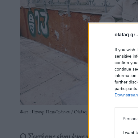
olafaq.gr 
If you wish 
sensitive in
confirm you
continue se
information 
further disc
participants
Downstream 
Φωτ.: Γιάννης Παπαϊωάννου / Olafaq
Persona
I want t
Ο Σωτήρης είναι ένας καλλιτέχνης, έν