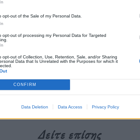
In
άς σκηνικό στην πόλη, από ένα ταξίδι ή
o opt-out of the Sale of my Personal Data.
ουργεί φανταστικούς χώρους που σταγάζουν
In
ας εικόνες – αναμνήσεις στον θεατή.
to opt-out of processing my Personal Data for Targeted
ing.
In
περισσότερα
→
o opt-out of Collection, Use, Retention, Sale, and/or Sharing
ersonal Data that Is Unrelated with the Purposes for which it
lected.
Out
CONFIRM
ης Μελανός
,
σκηνογραφία
,
σκηνογράφος
,
Σωτήρης Μελανός
Data Deletion
Data Access
Privacy Policy
Δείτε επίσης