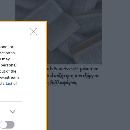
sonal or
ection to
ou may
 personal
BookTok trends & ανάγνωση μόνο των
out of the
διαλόγων: Η viral συζήτηση που εξόργισε
 downstream
τους βιβλιοφάγους
B’s List of