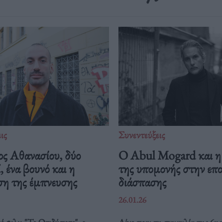
ις
Συνεντεύξεις
ος Αθανασίου, δύο
Ο Abul Mogard και η
, ένα βουνό και η
της υπομονής στην επ
ση της έμπνευσης
διάσπασης
26.01.26