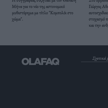
Η συγγραφέας συζητάει με τον Θανάση
Στο υβριδικ
Μήνα για το νέο της αστυνομικό
Γιώργος Αθα
μυθιστόρημα με τίτλο "Κομπολόι στο
αυτοσχεδια
χώμα".
στοχασμό π
και την αν
Σχετικά 