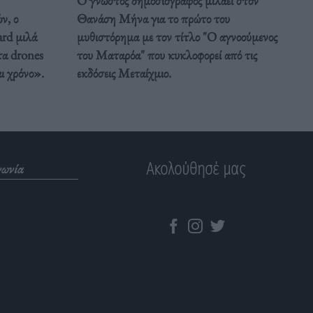
Ο γνωστός δημοσιογράφος μιλάει στον
ν, ο
Θανάση Μήνα για το πρώτο του
rd μιλά
μυθιστόρημα με τον τίτλο "Ο αγνοούμενος
α drones
του Ματαρόα" που κυκλοφορεί από τις
αι χρόνο».
εκδόσεις Μεταίχμιο.
Ακολούθησέ μας
νωνία