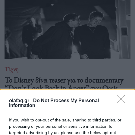
Τέχνη
Το Disney δίνει teaser για το documentary
“Don’t Look Back in Anger” των Oasis
07.07.26
olafaq.gr -
Do Not Process My Personal
Information
Το "Don’t Look Back in Anger" καταγράφει την επανένωση
των Oasis και την sold-out περιοδεία “Oasis Live
If you wish to opt-out of the sale, sharing to third parties, or
processing of your personal or sensitive information for
targeted advertising by us, please use the below opt-out