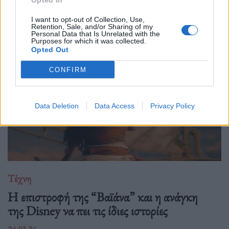
Opted In
που κορυφώνεται με την παγκόσμια πρεμιέρα της "Συμφωνίας
I want to opt-out of Collection, Use,
Νο. 15: Lincoln" και επετειακά
Retention, Sale, and/or Sharing of my
Personal Data that Is Unrelated with the
Purposes for which it was collected.
Opted Out
CONFIRM
Data Deletion
Data Access
Privacy Policy
Τέχνη
Η επιστροφή της “Βαϊάνα” και η ανάγκη
της Disney να πει τις ίδιες ιστορίες
24.03.26