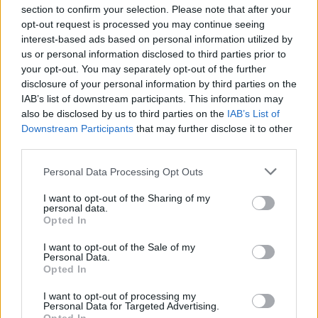
section to confirm your selection. Please note that after your
opt-out request is processed you may continue seeing
interest-based ads based on personal information utilized by
us or personal information disclosed to third parties prior to
your opt-out. You may separately opt-out of the further
disclosure of your personal information by third parties on the
IAB’s list of downstream participants. This information may
also be disclosed by us to third parties on the
IAB’s List of
Downstream Participants
that may further disclose it to other
third parties.
Personal Data Processing Opt Outs
Τέχνη
Philip Glass: Παγκόσμια γιορτή για τα 90ά
I want to opt-out of the Sharing of my
personal data.
γενέθλιά του με πρεμιέρα της “Συμφωνίας
Opted In
Νο. 15: Lincoln”
I want to opt-out of the Sale of my
Personal Data.
29.05.26
Opted In
Ο Philip Glass θα γιορτάσει τα 90ά του γενέθλια στις 31
I want to opt-out of processing my
Personal Data for Targeted Advertising.
Ιανουαρίου 2027 με μια πολυετή, διεθνή σειρά εκδηλώσεων