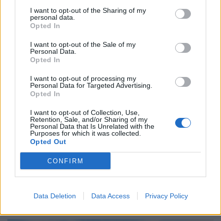
I want to opt-out of the Sharing of my
personal data.
Opted In
I want to opt-out of the Sale of my
Personal Data.
Opted In
Κόσμος
I want to opt-out of processing my
Personal Data for Targeted Advertising.
Τι σημαίνει η στρατηγική αβεβαιότητα
Opted In
ΗΠΑ–Ρωσίας και ο ρόλος της Κίνας
I want to opt-out of Collection, Use,
Retention, Sale, and/or Sharing of my
06.02.26
Personal Data that Is Unrelated with the
Purposes for which it was collected.
Opted Out
Η «άτυπη» συμφωνία Ουάσινγκτον–Μόσχας για τα
πυρηνικά μοιάζει με διπλωματικό θέατρο: χωρίς δεσμεύσεις,
CONFIRM
χωρίς έλεγχο, με μόνο αποτέλεσμα την ψευδαίσθηση
ασφάλειας.
Data Deletion
Data Access
Privacy Policy