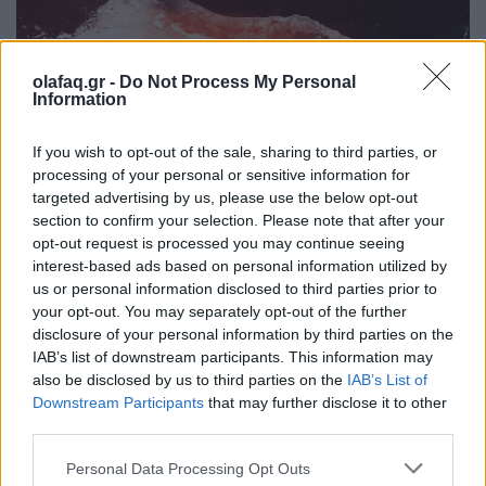
olafaq.gr -
Do Not Process My Personal
Information
Κόσμος
Ο κόσμος στο έλεος ενός στενού: Όταν το
If you wish to opt-out of the sale, sharing to third parties, or
processing of your personal or sensitive information for
πετρέλαιο γίνεται γεωπολιτική ασφυξία
targeted advertising by us, please use the below opt-out
section to confirm your selection. Please note that after your
10.03.26
opt-out request is processed you may continue seeing
interest-based ads based on personal information utilized by
Ο Περσικός Κόλπος θυμίζει ξανά ότι η παγκόσμια οικονομία
us or personal information disclosed to third parties prior to
εξακολουθεί να αναπνέει μέσα από έναν στενό θαλάσσιο
your opt-out. You may separately opt-out of the further
διάδρομο: τα Στενά του Ορμούζ.
disclosure of your personal information by third parties on the
IAB’s list of downstream participants. This information may
also be disclosed by us to third parties on the
IAB’s List of
Downstream Participants
that may further disclose it to other
third parties.
Personal Data Processing Opt Outs