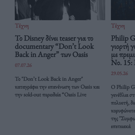
Τέχνη
Τέχνη
Το Disney δίνει teaser για το
Philip 
documentary “Don’t Look
γιορτή γ
Back in Anger” των Oasis
με πρεμ
Νο. 15:
07.07.26
29.05.26
Το "Don’t Look Back in Anger"
καταγράφει την επανένωση των Oasis και
Ο Philip Gl
την sold-out περιοδεία “Oasis Live
γενέθλια στ
πολυετή, δ
κορυφώνετα
της "Συμφω
επετειακά