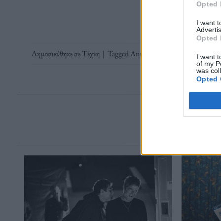
Opted 
I want 
Advertis
Opted 
Δημοσιεύθηκε σε
Τέχνη
|
Tagged
Anthony Kiedis
,
Red Hot Chil
I want t
of my P
was col
Opted 