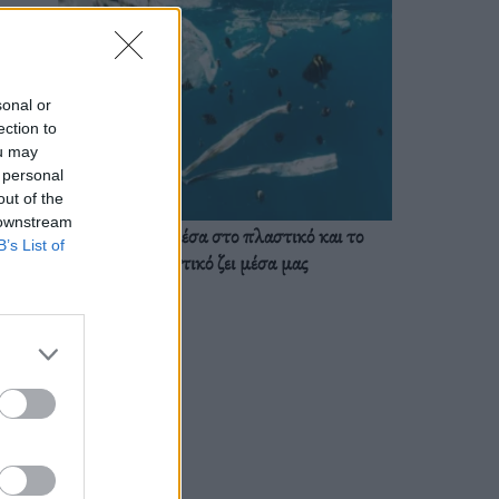
sonal or
ection to
ou may
 personal
out of the
 downstream
Ζούμε ήδη μέσα στο πλαστικό και το
B’s List of
πλαστικό ζει μέσα μας