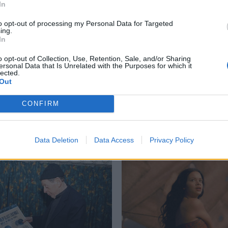
In
to opt-out of processing my Personal Data for Targeted
ing.
In
i Peppers
,
Scar Tissue
,
Ταινία
o opt-out of Collection, Use, Retention, Sale, and/or Sharing
ersonal Data that Is Unrelated with the Purposes for which it
lected.
Out
CONFIRM
Δείτε επίσης
Data Deletion
Data Access
Privacy Policy