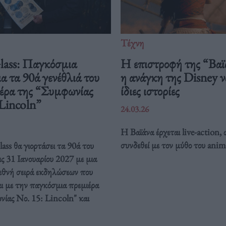
Τέχνη
Glass: Παγκόσμια
Η επιστροφή της “Βαϊ
ια τα 90ά γενέθλιά του
η ανάγκη της Disney να
ιέρα της “Συμφωνίας
ίδιες ιστορίες
 Lincoln”
24.03.26
Η Βαϊάνα έρχεται live-action, 
συνδεθεί με τον μύθο του anim
ass θα γιορτάσει τα 90ά του
ις 31 Ιανουαρίου 2027 με μια
ιεθνή σειρά εκδηλώσεων που
ι με την παγκόσμια πρεμιέρα
νίας Νο. 15: Lincoln" και