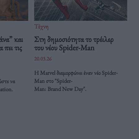
Τέχνη
άνα” και
Στη δημοσιότητα το τρέιλερ
 πει τις
του νέου Spider-Man
20.03.26
Η Marvel διαμορφώνει έναν νέο Spider-
Man στο "Spider-
ώστε να
Man: Brand New Day".
ation.