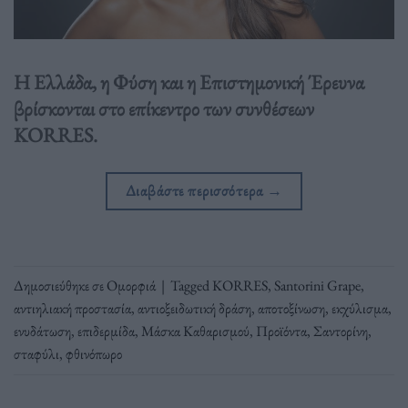
H Ελλάδα, η Φύση και η Επιστημονική Έρευνα
βρίσκονται στο επίκεντρο των συνθέσεων
KORRES.
Διαβάστε περισσότερα
→
Δημοσιεύθηκε σε
Ομορφιά
|
Tagged
KORRES
,
Santorini Grape
,
αντιηλιακή προστασία
,
αντιοξειδωτική δράση
,
αποτοξίνωση
,
εκχύλισμα
,
ενυδάτωση
,
επιδερμίδα
,
Μάσκα Καθαρισμού
,
Προϊόντα
,
Σαντορίνη
,
σταφύλι
,
φθινόπωρο