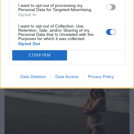
Ομορφιά
I want to opt-out of processing my
Personal Data for Targeted Advertising.
Πώς μπορεί το Botox να επηρεάσει τη
Opted In
σεξουαλική σας ζωή;
I want to opt-out of Collection, Use,
Retention, Sale, and/or Sharing of my
24.07.24
Personal Data that Is Unrelated with the
Purposes for which it was collected.
Opted Out
Ορισμένες μελέτες έχουν δείξει ότι οι αλλαγές στη
φυσιολογική διέγερση του σώματος λόγω του Botox μπορεί να
CONFIRM
επηρεάσουν την σεξουαλική απόλαυση.
Data Deletion
Data Access
Privacy Policy