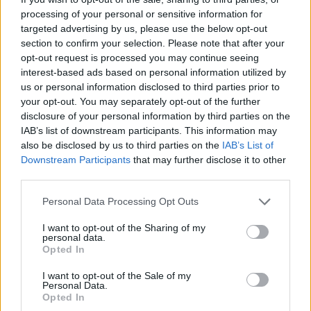
processing of your personal or sensitive information for
31.10.25
targeted advertising by us, please use the below opt-out
section to confirm your selection. Please note that after your
Πλέον δε μυρίζουμε πια καθαριότητα, αλλά απόλαυση. Από
opt-out request is processed you may continue seeing
τα πολυτελή αρώματα μέχρι τα σαπούνια του σούπερ μάρκετ,
interest-based ads based on personal information utilized by
us or personal information disclosed to third parties prior to
όλα θυμίζουν φαγητό σαν να προσπαθεί η κοινωνία της
your opt-out. You may separately opt-out of the further
στέρησης να ξαναβρεί τη γλύκα της ζω
disclosure of your personal information by third parties on the
IAB’s list of downstream participants. This information may
also be disclosed by us to third parties on the
IAB’s List of
Downstream Participants
that may further disclose it to other
third parties.
Personal Data Processing Opt Outs
I want to opt-out of the Sharing of my
personal data.
Opted In
I want to opt-out of the Sale of my
Personal Data.
Opted In