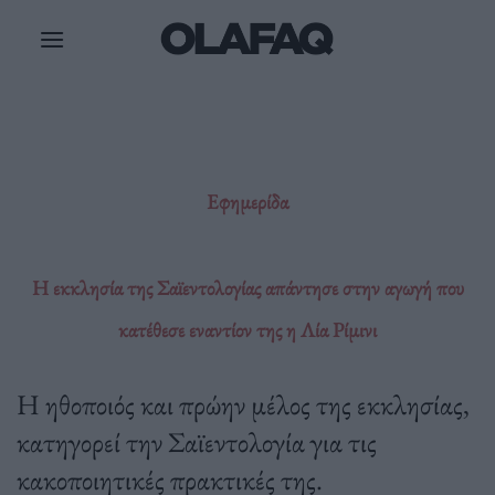
Μετάβαση
στο
περιεχόμενο
Εφημερίδα
Η εκκλησία της Σαϊεντολογίας απάντησε στην αγωγή που
κατέθεσε εναντίον της η Λία Ρίμινι
Η ηθοποιός και πρώην μέλος της εκκλησίας,
κατηγορεί την Σαϊεντολογία για τις
κακοποιητικές πρακτικές της.