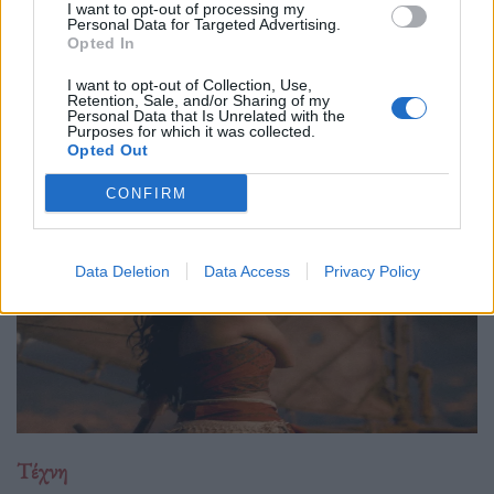
29.05.26
I want to opt-out of processing my
Personal Data for Targeted Advertising.
Opted In
Ο Philip Glass θα γιορτάσει τα 90ά του γενέθλια στις 31
Ιανουαρίου 2027 με μια πολυετή, διεθνή σειρά εκδηλώσεων
I want to opt-out of Collection, Use,
Retention, Sale, and/or Sharing of my
που κορυφώνεται με την παγκόσμια πρεμιέρα της "Συμφωνίας
Personal Data that Is Unrelated with the
Purposes for which it was collected.
Νο. 15: Lincoln" και επετειακά
Opted Out
CONFIRM
Data Deletion
Data Access
Privacy Policy
Τέχνη