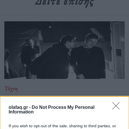
Δείτε επίσης
Τέχνη
Το Disney δίνει teaser για το documentary
“Don’t Look Back in Anger” των Oasis
olafaq.gr -
Do Not Process My Personal
Information
07.07.26
If you wish to opt-out of the sale, sharing to third parties, or