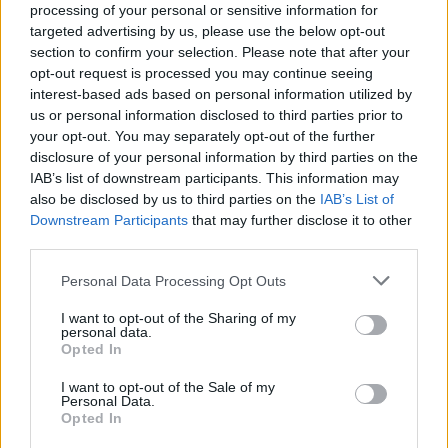
Το "Don’t Look Back in Anger" καταγράφει την επανένωση
processing of your personal or sensitive information for
των Oasis και την sold-out περιοδεία “Oasis Live
targeted advertising by us, please use the below opt-out
section to confirm your selection. Please note that after your
opt-out request is processed you may continue seeing
interest-based ads based on personal information utilized by
us or personal information disclosed to third parties prior to
your opt-out. You may separately opt-out of the further
disclosure of your personal information by third parties on the
IAB’s list of downstream participants. This information may
also be disclosed by us to third parties on the
IAB’s List of
Downstream Participants
that may further disclose it to other
third parties.
Personal Data Processing Opt Outs
I want to opt-out of the Sharing of my
Τέχνη
personal data.
Opted In
Philip Glass: Παγκόσμια γιορτή για τα 90ά
γενέθλιά του με πρεμιέρα της “Συμφωνίας
I want to opt-out of the Sale of my
Personal Data.
Νο. 15: Lincoln”
Opted In