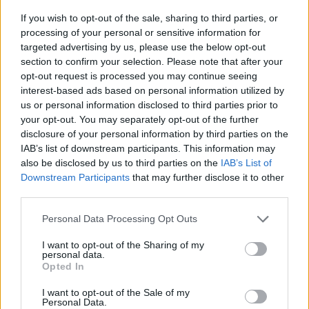
05.06.26
If you wish to opt-out of the sale, sharing to third parties, or
processing of your personal or sensitive information for
Η συγγραφέας συζητάει με τον Θανάση Μήνα για το νέο της
targeted advertising by us, please use the below opt-out
αστυνομικό μυθιστόρημα με τίτλο "Κομπολόι στο χώμα".
section to confirm your selection. Please note that after your
opt-out request is processed you may continue seeing
interest-based ads based on personal information utilized by
us or personal information disclosed to third parties prior to
your opt-out. You may separately opt-out of the further
disclosure of your personal information by third parties on the
IAB’s list of downstream participants. This information may
also be disclosed by us to third parties on the
IAB’s List of
Downstream Participants
that may further disclose it to other
third parties.
Personal Data Processing Opt Outs
I want to opt-out of the Sharing of my
personal data.
Συνεντεύξεις
Opted In
Ο Γιώργος Αθανασίου, δύο μουσικοί, ένα
I want to opt-out of the Sale of my
βουνό και η αναζήτηση της έμπνευσης
Personal Data.