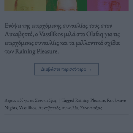
Ενόψει της επερχόμενης συναυλίας τους στον
Λυκαβηττό, ο Vassilikos μιλά στο Olafaq για τις
επερχόμενες συναυλίες και τα μελλοντικά σχέδια
των Raining Pleasure.
Διαβάστε περισσότερα
→
Δημοσιεύθηκε σε
Συνεντεύξεις
|
Tagged
Raining Pleasure
,
Rockwave
Nights
,
Vassilikos
,
Λυκαβηττός
,
συναυλία
,
Συνεντεύξεις