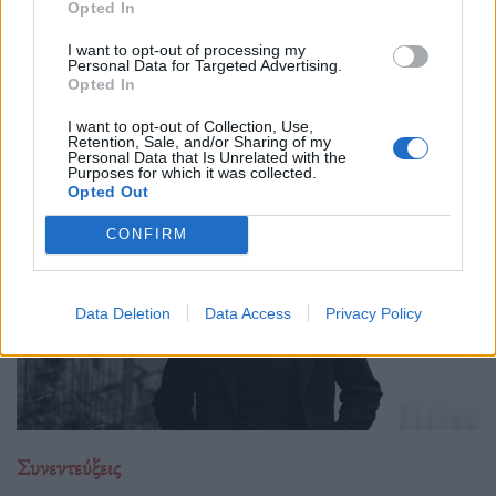
Opted In
24.02.26
I want to opt-out of processing my
Personal Data for Targeted Advertising.
Στο υβριδικό φιλμ "Το Οτιδήποτε", ο Γιώργος Αθανασίου
Opted In
μετατρέπει μια αυτοσχεδιαστική εκδρομή φίλων σε στοχασμό
I want to opt-out of Collection, Use,
πάνω στη δημιουργία, τη φύση και την ανθρώπινη αμηχανία.
Retention, Sale, and/or Sharing of my
Personal Data that Is Unrelated with the
Purposes for which it was collected.
Opted Out
CONFIRM
Data Deletion
Data Access
Privacy Policy
Συνεντεύξεις