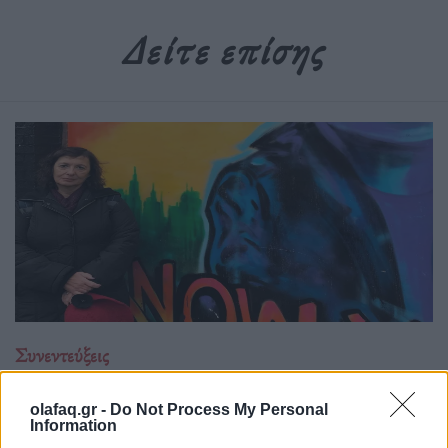
Δείτε επίσης
Συνεντεύξεις
Χίλντα Παπαδημητρίου: «Με ενδιαφέρει η
olafaq.gr -
Do Not Process My Personal
underground Αθήνα»
Information