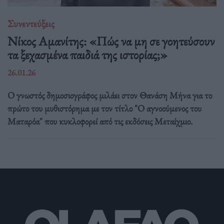
Συνεντεύξεις
Νίκος Αμανίτης: «Πώς να μη σε γοητεύσουν
τα ξεχασμένα παιδιά της ιστορίας;»
26.01.26
Ο γνωστός δημοσιογράφος μιλάει στον Θανάση Μήνα για το
πρώτο του μυθιστόρημα με τον τίτλο "Ο αγνοούμενος του
Ματαρόα" που κυκλοφορεί από τις εκδόσεις Μεταίχμιο.