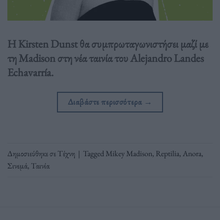
Η Kirsten Dunst θα συμπρωταγωνιστήσει μαζί με
τη Madison στη νέα ταινία του Alejandro Landes
Echavarría.
Διαβάστε περισσότερα
→
Δημοσιεύθηκε σε
Τέχνη
|
Tagged
Mikey Madison
,
Reptilia
,
Αnora
,
Σινεμά
,
Ταινία