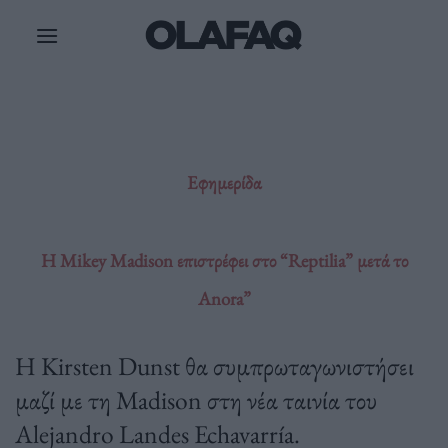
Μετάβαση
στο
περιεχόμενο
Εφημερίδα
Η Mikey Madison επιστρέφει στο “Reptilia” μετά το
Anora”
Η Kirsten Dunst θα συμπρωταγωνιστήσει
μαζί με τη Madison στη νέα ταινία του
Alejandro Landes Echavarría.