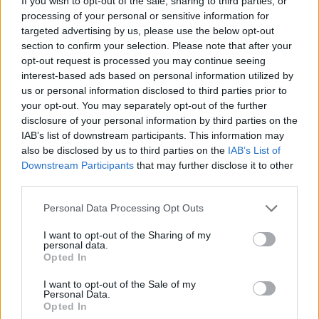
If you wish to opt-out of the sale, sharing to third parties, or
processing of your personal or sensitive information for
Το "Don’t Look Back in Anger" καταγράφει την επανένωση
targeted advertising by us, please use the below opt-out
των Oasis και την sold-out περιοδεία “Oasis Live
section to confirm your selection. Please note that after your
opt-out request is processed you may continue seeing
interest-based ads based on personal information utilized by
us or personal information disclosed to third parties prior to
your opt-out. You may separately opt-out of the further
disclosure of your personal information by third parties on the
IAB’s list of downstream participants. This information may
also be disclosed by us to third parties on the
IAB’s List of
Downstream Participants
that may further disclose it to other
third parties.
Personal Data Processing Opt Outs
I want to opt-out of the Sharing of my
personal data.
Τέχνη
Opted In
Philip Glass: Παγκόσμια γιορτή για τα 90ά
I want to opt-out of the Sale of my
γενέθλιά του με πρεμιέρα της “Συμφωνίας
Personal Data.
Opted In
Νο. 15: Lincoln”