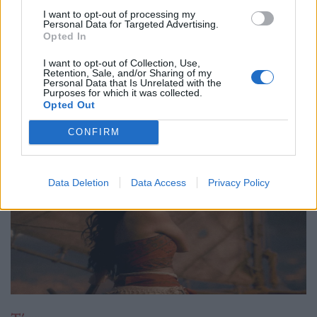
I want to opt-out of processing my
29.05.26
Personal Data for Targeted Advertising.
Opted In
Ο Philip Glass θα γιορτάσει τα 90ά του γενέθλια στις 31
I want to opt-out of Collection, Use,
Ιανουαρίου 2027 με μια πολυετή, διεθνή σειρά εκδηλώσεων
Retention, Sale, and/or Sharing of my
Personal Data that Is Unrelated with the
που κορυφώνεται με την παγκόσμια πρεμιέρα της "Συμφωνίας
Purposes for which it was collected.
Νο. 15: Lincoln" και επετειακά
Opted Out
CONFIRM
Data Deletion
Data Access
Privacy Policy