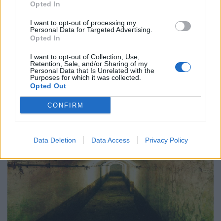
Opted In
I want to opt-out of processing my
Πόλη
Personal Data for Targeted Advertising.
Opted In
Τα σιωπηλά γλυπτά των Αθηνών
I want to opt-out of Collection, Use,
Retention, Sale, and/or Sharing of my
16.07.24
Personal Data that Is Unrelated with the
Purposes for which it was collected.
Opted Out
Μια χαρτογράφηση της πόλης μέσα από μερικά γνωστά
αγάλματά της.
CONFIRM
Data Deletion
Data Access
Privacy Policy