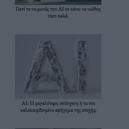
Γιατί το να ρωτάς την AI σε κάνει να νιώθεις
τόσο καλά
AI: Η μεγαλύτερη υπόσχεση ή το πιο
καλοκουρδισμένο αφήγημα της εποχής;