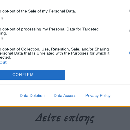
ής και ανθρωπισμού από την αμερικανική
o opt-out of the Sale of my Personal Data.
In
to opt-out of processing my Personal Data for Targeted
ing.
περισσότερα
→
In
o opt-out of Collection, Use, Retention, Sale, and/or Sharing
ersonal Data that Is Unrelated with the Purposes for which it
lected.
Out
y Kissinger
,
Realpolitik
,
Αμερικανική εξωτερική πολιτική
,
ΗΠΑ
CONFIRM
Data Deletion
Data Access
Privacy Policy
Δείτε επίσης