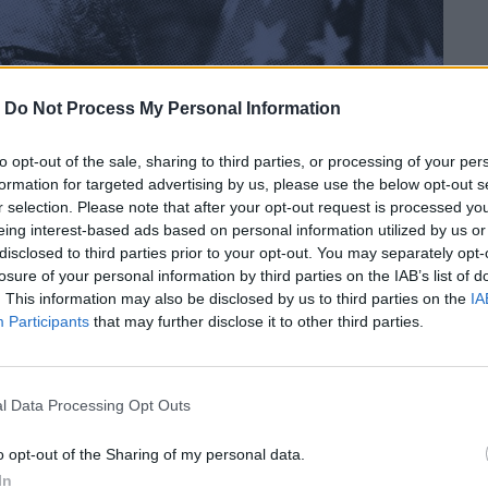
-
Do Not Process My Personal Information
to opt-out of the sale, sharing to third parties, or processing of your per
formation for targeted advertising by us, please use the below opt-out s
r selection. Please note that after your opt-out request is processed y
eing interest-based ads based on personal information utilized by us or
disclosed to third parties prior to your opt-out. You may separately opt-
losure of your personal information by third parties on the IAB’s list of
. This information may also be disclosed by us to third parties on the
IA
Participants
that may further disclose it to other third parties.
l Data Processing Opt Outs
ομιά του Henry Kissinger εξακολουθεί
o opt-out of the Sharing of my personal data.
ην Κίνα, τη Ρωσία και τη Μέση Ανατολή,
In