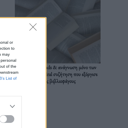
sonal or
ection to
ou may
 personal
BookTok trends & ανάγνωση μόνο των
out of the
 downstream
διαλόγων: Η viral συζήτηση που εξόργισε
B’s List of
τους βιβλιοφάγους