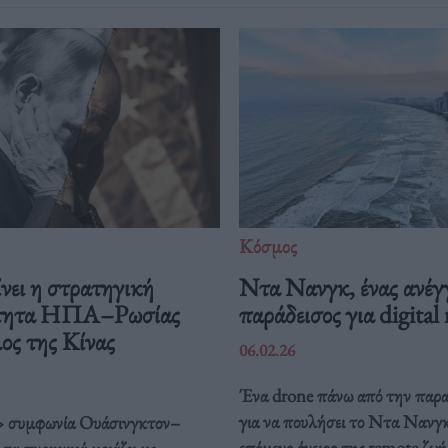
Κόσμος
νει η στρατηγική
Ντα Νανγκ, ένας ανέγ
ότητα ΗΠΑ–Ρωσίας
παράδεισος για digita
λος της Κίνας
06.02.26
Ένα drone πάνω από την παρα
για να πουλήσει το Ντα Νανγκ
 συμφωνία Ουάσινγκτον–
επόμενο όνειρο της remote ζωή