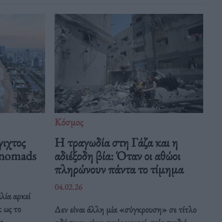
Κόσμος
γιχτος
Η τραγωδία στη Γάζα και η
l nomads
αδιέξοδη βία: Όταν οι αθώοι
πληρώνουν πάντα το τίμημα
04.02.26
λία αρκεί
 ως το
Δεν είναι άλλη μία «σύγκρουση» σε τίτλο
ς.