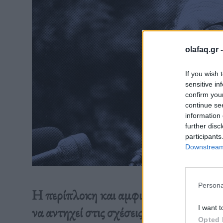
olafaq.gr 
If you wish 
sensitive in
confirm you
continue se
information 
further disc
participants
Downstream 
Persona
Η περίπλοκη και αμφιλεγόμενη κληρον
I want t
να αντηχεί στις σχέσεις των ΗΠΑ με τ
Opted 