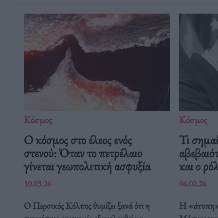
Κόσμος
Κόσμος
Ο κόσμος στο έλεος ενός
Τι σημαί
στενού: Όταν το πετρέλαιο
αβεβαι
γίνεται γεωπολιτική ασφυξία
και ο ρό
10.03.26
06.02.26
Ο Περσικός Κόλπος θυμίζει ξανά ότι η
Η «άτυπη»