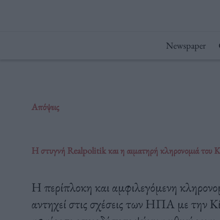
Μετάβαση
στο
περιεχόμενο
Newspaper
Απόψεις
Η στυγνή Realpolitik και η αιματηρή κληρονομιά του K
Η περίπλοκη και αμφιλεγόμενη κληρονομ
αντηχεί στις σχέσεις των ΗΠΑ με την Κ