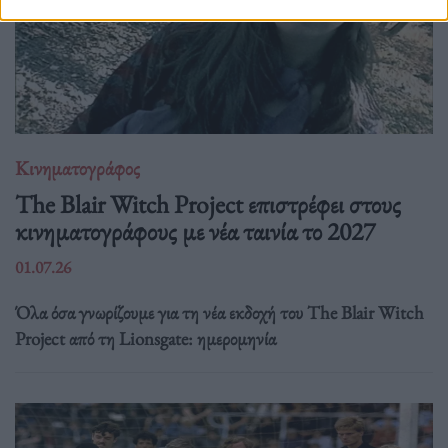
Κινηματογράφος
The Blair Witch Project επιστρέφει στους
κινηματογράφους με νέα ταινία το 2027
01.07.26
Όλα όσα γνωρίζουμε για τη νέα εκδοχή του The Blair Witch
Project από τη Lionsgate: ημερομηνία