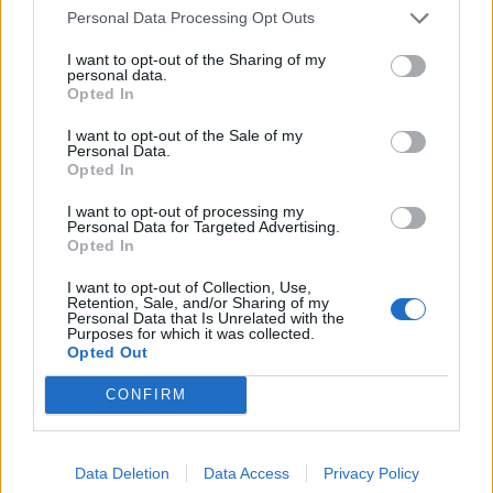
Personal Data Processing Opt Outs
I want to opt-out of the Sharing of my
personal data.
Opted In
ΑΙ
I want to opt-out of the Sale of my
Personal Data.
Όταν η παρηγοριά έχει γραφτεί σε κώδικα
Opted In
23.07.26
I want to opt-out of processing my
Personal Data for Targeted Advertising.
Opted In
Δεν είναι η τεχνητή νοημοσύνη που γίνεται επικίνδυνη. Είναι
I want to opt-out of Collection, Use,
η στιγμή που μια κοινωνία αρχίζει να πιστεύει ότι ένας
Retention, Sale, and/or Sharing of my
αλγόριθμος μπορεί να αντικαταστήσει τον άνθρωπο στις πιο
Personal Data that Is Unrelated with the
Purposes for which it was collected.
εύθραυστες στιγμές της ζωής.
Opted Out
CONFIRM
Data Deletion
Data Access
Privacy Policy