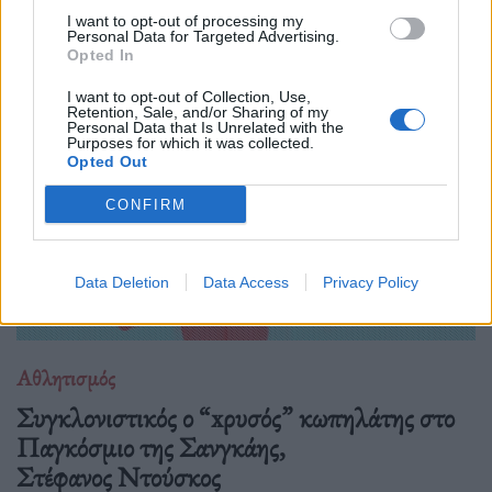
live τηλεοπτικό υπερθέαμα του Netflix με τίτλο Skyscraper
I want to opt-out of processing my
Personal Data for Targeted Advertising.
Live.
Opted In
I want to opt-out of Collection, Use,
Retention, Sale, and/or Sharing of my
Personal Data that Is Unrelated with the
Purposes for which it was collected.
Opted Out
CONFIRM
Data Deletion
Data Access
Privacy Policy
Αθλητισμός
Συγκλονιστικός ο “xρυσός” κωπηλάτης στο
Παγκόσμιο της Σανγκάης,
Στέφανος Ντούσκος