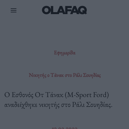
Μετάβαση
στο
περιεχόμενο
Εφημερίδα
Νικητής ο Τάνακ στο Ράλι Σουηδίας
Ο Εσθονός Οτ Τάνακ (M-Sport Ford)
αναδείχθηκε νικητής στο Ράλι Σουηδίας.