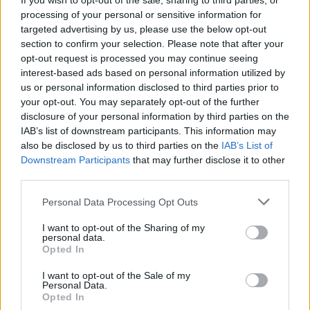
If you wish to opt-out of the sale, sharing to third parties, or
processing of your personal or sensitive information for
targeted advertising by us, please use the below opt-out
section to confirm your selection. Please note that after your
opt-out request is processed you may continue seeing
interest-based ads based on personal information utilized by
us or personal information disclosed to third parties prior to
your opt-out. You may separately opt-out of the further
disclosure of your personal information by third parties on the
IAB’s list of downstream participants. This information may
also be disclosed by us to third parties on the
IAB’s List of
Downstream Participants
that may further disclose it to other
Αθλητισμός
third parties.
Ο Άλεξ Χόνολντ σκαρφαλώνει το Taipei 101
Personal Data Processing Opt Outs
– Live στο Netflix το πιο ριψοκίνδυνο event
του 2026
I want to opt-out of the Sharing of my
personal data.
Opted In
01.10.25
I want to opt-out of the Sale of my
Ο θρυλικός free solo αναρριχητής ετοιμάζεται να ανέβει χωρίς
Personal Data.
Opted In
σχοινιά στον ουρανοξύστη-σύμβολο της Ταϊβάν, σε ένα δίωρο