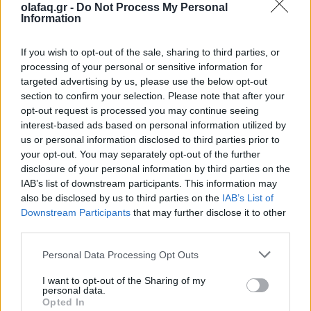
Ο κόσμος στο έλεος ενός στενού: Όταν το
olafaq.gr -
Do Not Process My Personal
Information
πετρέλαιο γίνεται γεωπολιτική ασφυξία
If you wish to opt-out of the sale, sharing to third parties, or
10.03.26
processing of your personal or sensitive information for
targeted advertising by us, please use the below opt-out
Ο Περσικός Κόλπος θυμίζει ξανά ότι η παγκόσμια οικονομία
section to confirm your selection. Please note that after your
εξακολουθεί να αναπνέει μέσα από έναν στενό θαλάσσιο
opt-out request is processed you may continue seeing
διάδρομο: τα Στενά του Ορμούζ.
interest-based ads based on personal information utilized by
us or personal information disclosed to third parties prior to
your opt-out. You may separately opt-out of the further
disclosure of your personal information by third parties on the
IAB’s list of downstream participants. This information may
also be disclosed by us to third parties on the
IAB’s List of
Downstream Participants
that may further disclose it to other
third parties.
Personal Data Processing Opt Outs
I want to opt-out of the Sharing of my
personal data.
Opted In