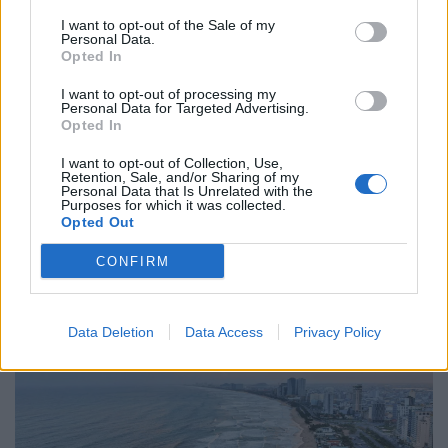
Κόσμος
I want to opt-out of the Sale of my
Personal Data.
Τι σημαίνει η στρατηγική αβεβαιότητα
Opted In
ΗΠΑ–Ρωσίας και ο ρόλος της Κίνας
I want to opt-out of processing my
Personal Data for Targeted Advertising.
06.02.26
Opted In
I want to opt-out of Collection, Use,
Η «άτυπη» συμφωνία Ουάσινγκτον–Μόσχας για τα
Retention, Sale, and/or Sharing of my
Personal Data that Is Unrelated with the
πυρηνικά μοιάζει με διπλωματικό θέατρο: χωρίς δεσμεύσεις,
Purposes for which it was collected.
χωρίς έλεγχο, με μόνο αποτέλεσμα την ψευδαίσθηση
Opted Out
ασφάλειας.
CONFIRM
Data Deletion
Data Access
Privacy Policy