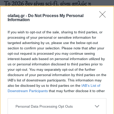
Το 2026 δεν είναι sci-fi, είναι απλώς η
Δευτέρα που έρχεται πιο γρήγορα απ’ όσο
αντέχουμε
olafaq.gr -
Do Not Process My Personal
Information
05.10.25
If you wish to opt-out of the sale, sharing to third parties, or
Ξεχνάμε ότι το «μέλλον» δεν έρχεται ποτέ μαζικά, με
processing of your personal or sensitive information for
targeted advertising by us, please use the below opt-out
ιπτάμενα αυτοκίνητα και ρομπότ-οικονόμους. Έρχεται
section to confirm your selection. Please note that after your
σιωπηλά, μέσα από μικρές συνήθειες που γίνονται εξαρτήσεις,
opt-out request is processed you may continue seeing
από αλγορίθμους που αποφασίζουν πριν
interest-based ads based on personal information utilized by
us or personal information disclosed to third parties prior to
your opt-out. You may separately opt-out of the further
disclosure of your personal information by third parties on the
IAB’s list of downstream participants. This information may
also be disclosed by us to third parties on the
IAB’s List of
Downstream Participants
that may further disclose it to other
third parties.
Personal Data Processing Opt Outs