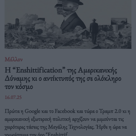
Μέλλον
Η “Enshittification” της Αμερικανικής
Δύναμης κι ο αντίκτυπός της σε ολόκληρο
τον κόσμο
16.07.25
Πρώτα η Google και το Facebook και τώρα ο Τραμπ 2.0 κι η
αμερικανική εξωτερική πολιτική αρχίζουν να μιμούνται τις
χειρότερες τάσεις της Μεγάλης Τεχνολογίας. Ήρθε η ώρα να
γνωρίσουμε τον όρο "Enshittif