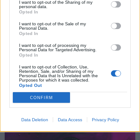
I want to opt-out of the Sharing of my
personal data.
Opted In
Μέλλον
I want to opt-out of the Sale of my
Personal Data.
Η νέα πρόκληση της επιστήμης: Η ιατρική
Opted In
μπαίνει στην τροχιά του διαστήματος
I want to opt-out of processing my
Personal Data for Targeted Advertising.
19.08.25
Opted In
I want to opt-out of Collection, Use,
Από τον Διεθνή Διαστημικό Σταθμό έως τα εργαστήρια της
Retention, Sale, and/or Sharing of my
Personal Data that Is Unrelated with the
Γης, η απουσία βαρύτητας ανοίγει δρόμους για ανακαλύψεις
Purposes for which it was collected.
που μπορεί να αλλάξουν την ιατρική όπως τη γνωρίζουμε.
Opted Out
Από τον καρκίνο μέχρι τα φάρμακα
CONFIRM
Data Deletion
Data Access
Privacy Policy