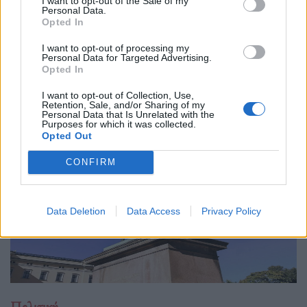
I want to opt-out of the Sale of my
Personal Data.
06.02.26
Opted In
Οι δηλώσεις Τραμπ για «παύση βομβαρδισμών» δεν
I want to opt-out of processing my
Personal Data for Targeted Advertising.
αφορούν ημερομηνίες, αλλά τον τρόπο που ο πόλεμος
Opted In
μετατρέπεται σε αφήγημα και η βία κανονικοποιείται μέσω
I want to opt-out of Collection, Use,
γλώσσας.
Retention, Sale, and/or Sharing of my
Personal Data that Is Unrelated with the
Purposes for which it was collected.
Opted Out
CONFIRM
Data Deletion
Data Access
Privacy Policy
Πολιτική