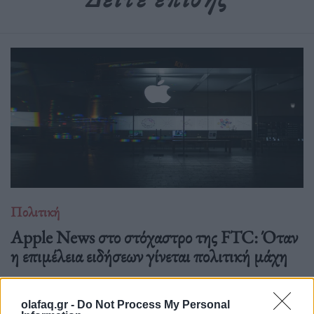
Πολιτική
Apple News στο στόχαστρο της FTC: Όταν
η επιμέλεια ειδήσεων γίνεται πολιτική μάχη
16.02.26
olafaq.gr -
Do Not Process My Personal
Όταν ο επικεφαλής της FTC στέλνει δημόσια επιστολή σε