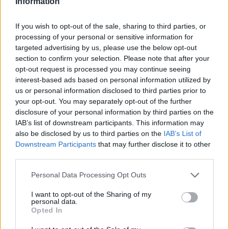
Information
έναν CEO για το πως επιμελείται ειδήσεις πρόκειται για
πολιτικό μήνυμα. Η υπόθεση Apple News δείχνει ότι στην
If you wish to opt-out of the sale, sharing to third parties, or
processing of your personal or sensitive information for
Αμερική του 2026 η τεχνολογία δεν μπ
targeted advertising by us, please use the below opt-out
section to confirm your selection. Please note that after your
opt-out request is processed you may continue seeing
interest-based ads based on personal information utilized by
us or personal information disclosed to third parties prior to
your opt-out. You may separately opt-out of the further
disclosure of your personal information by third parties on the
IAB’s list of downstream participants. This information may
also be disclosed by us to third parties on the
IAB’s List of
Downstream Participants
that may further disclose it to other
third parties.
Personal Data Processing Opt Outs
Πολιτική
I want to opt-out of the Sharing of my
personal data.
Ντόναλντ Τραμπ: Η εκεχειρία ως άλλοθι και
Opted In
η πολιτική της λεκτικής ακροβασίας