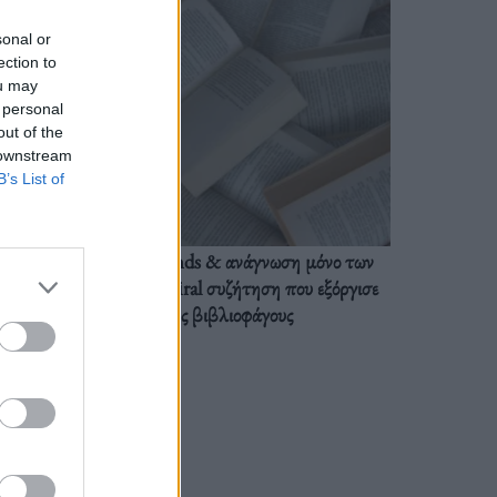
sonal or
ection to
ou may
 personal
out of the
 downstream
B’s List of
BookTok trends & ανάγνωση μόνο των
διαλόγων: Η viral συζήτηση που εξόργισε
τους βιβλιοφάγους