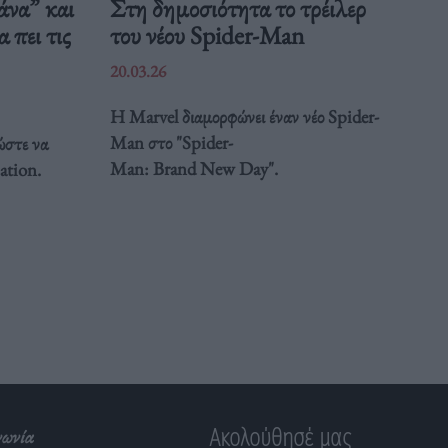
άνα” και
Στη δημοσιότητα το τρέιλερ
 πει τις
του νέου Spider-Man
20.03.26
Η Marvel διαμορφώνει έναν νέο Spider-
Man στο "Spider-
ώστε να
Man: Brand New Day".
ation.
Ακολούθησέ μας
νωνία