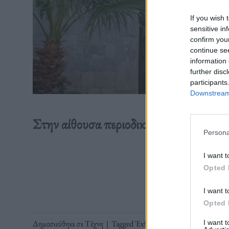
If you wish 
sensitive in
confirm you
continue se
information 
further disc
participants
Downstream 
Στην αίθουσα περιοδικών εκθέσεων το
Persona
I want t
Διαβάστε 
Opted 
I want t
Opted 
I want 
Δημοσιεύθηκε σε
Τέχνη
|
Tagged
Έκθεση
,
Επιγραφικό Μουσείο
,