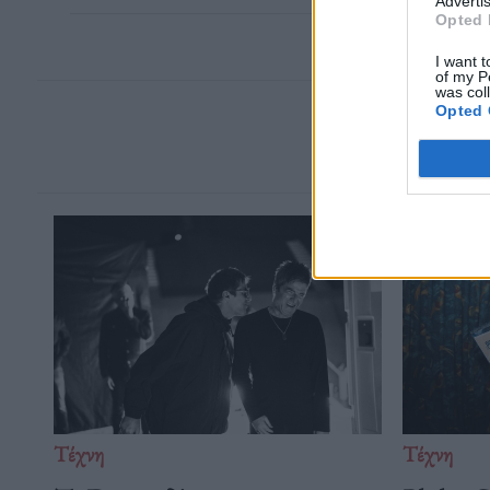
Advertis
Opted 
I want t
of my P
was col
Opted 
Τέχνη
Τέχνη