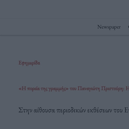
Μετάβαση
στο
περιεχόμενο
Newspaper
Εφημερίδα
«Η πορεία της γραμμής» του Παναγιώτη Πριστούρη: Η
Στην αίθουσα περιοδικών εκθέσεων του 