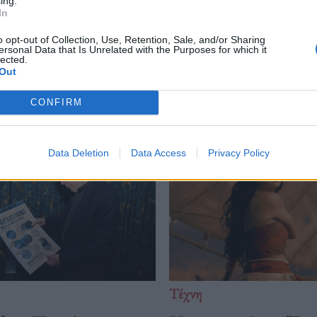
ing.
In
o opt-out of Collection, Use, Retention, Sale, and/or Sharing
ersonal Data that Is Unrelated with the Purposes for which it
lected.
Out
Δείτε επίσης
CONFIRM
Data Deletion
Data Access
Privacy Policy
Τέχνη