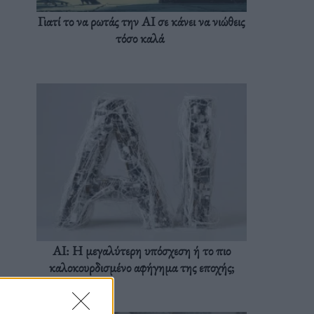
Γιατί το να ρωτάς την AI σε κάνει να νιώθεις
τόσο καλά
AI: Η μεγαλύτερη υπόσχεση ή το πιο
καλοκουρδισμένο αφήγημα της εποχής;