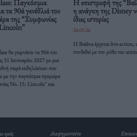
Glass: Παγκόσμια
Η επιστροφή της “Βαϊ
ια τα 90ά γενέθλιά του
η ανάγκη της Disney να
ιέρα της “Συμφωνίας
ίδιες ιστορίες
 Lincoln”
24.03.26
Η Βαϊάνα έρχεται live-action, 
συνδεθεί με τον μύθο του anim
ass θα γιορτάσει τα 90ά του
ις 31 Ιανουαρίου 2027 με μια
ιεθνή σειρά εκδηλώσεων που
ι με την παγκόσμια πρεμιέρα
νίας Νο. 15: Lincoln" και
με εμάς
Διαφημιστείτε
Επικοι