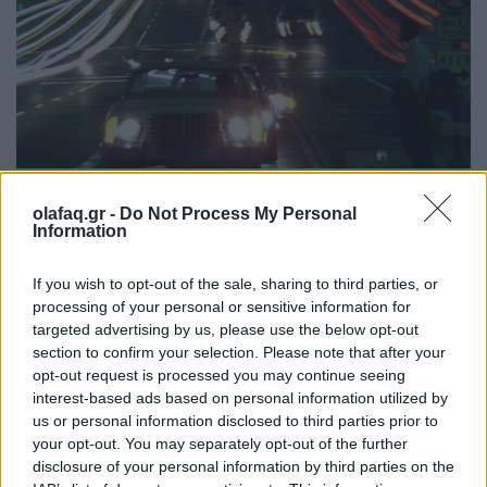
Το “Koyaanisqatsi: Life out of Balance”
olafaq.gr -
Do Not Process My Personal
Information
συμπληρώνει 40 χρόνια από την πρώτη του
παρουσίαση και θα παιχτεί στην ολότητα του στο
If you wish to opt-out of the sale, sharing to third parties, or
processing of your personal or sensitive information for
Ηρώδειο στις 30 Σεπτεμβρίου.
targeted advertising by us, please use the below opt-out
section to confirm your selection. Please note that after your
opt-out request is processed you may continue seeing
Διαβάστε περισσότερα
→
interest-based ads based on personal information utilized by
us or personal information disclosed to third parties prior to
your opt-out. You may separately opt-out of the further
disclosure of your personal information by third parties on the