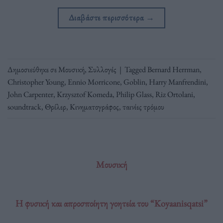
Διαβάστε περισσότερα
→
Δημοσιεύθηκε σε
Μουσική
,
Συλλογές
|
Tagged
Bernard Herrman
,
Christopher Young
,
Ennio Morricone
,
Goblin
,
Harry Manfrendini
,
John Carpenter
,
Krzysztof Komeda
,
Philip Glass
,
Riz Ortolani
,
soundtrack
,
Θρίλερ
,
Κινηματογράφος
,
ταινίες τρόμου
Μουσική
Η φυσική και απροσποίητη γοητεία του “Koyaanisqatsi”