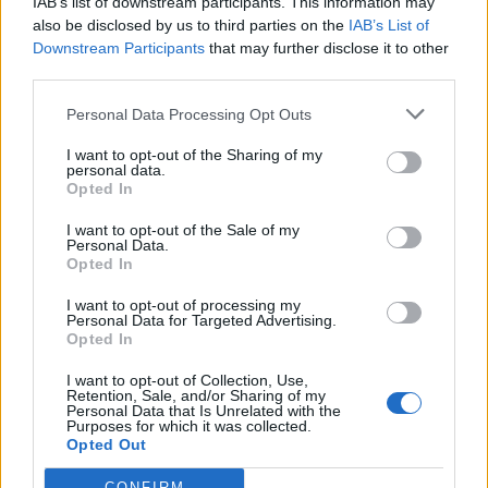
IAB’s list of downstream participants. This information may
Δημοσιεύθηκε σε
Συναυλίες
|
Tagged
Koyaanisqatsi
,
Philip Glass
also be disclosed by us to third parties on the
IAB’s List of
Downstream Participants
that may further disclose it to other
third parties.
Personal Data Processing Opt Outs
Άνθρωποι
I want to opt-out of the Sharing of my
personal data.
Opted In
Φίλιπ Γκλας: «Καθημερινότητα ίσον πλήξη»
I want to opt-out of the Sale of my
Personal Data.
Opted In
Στις 23 Μαρτίου, ο Glass τιμήθηκε με το
I want to opt-out of processing my
βραβείο «Frontiers of Knowledge Award
Personal Data for Targeted Advertising.
Opted In
in Music and Opera» από το ίδρυμα The
I want to opt-out of Collection, Use,
BBVA Foundation και αυτά είναι κάποια
Retention, Sale, and/or Sharing of my
Personal Data that Is Unrelated with the
Purposes for which it was collected.
από τα λόγια βαθιάς σοφίας και προσωπικής
Opted Out
εμπειρίας που μας αφήνει παρακαταθήκη.
CONFIRM