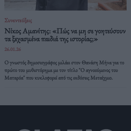
Συνεντεύξεις
Νίκος Αμανίτης: «Πώς να μη σε γοητεύσουν
τα ξεχασμένα παιδιά της ιστορίας;»
26.01.26
Ο γνωστός δημοσιογράφος μιλάει στον Θανάση Μήνα για το
πρώτο του μυθιστόρημα με τον τίτλο "Ο αγνοούμενος του
Ματαρόα" που κυκλοφορεί από τις εκδόσεις Μεταίχμιο.